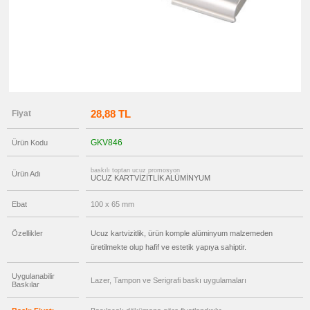
promosyon
Ucuz
Kartvizitlik
promosyon
Masaüstü
Kartvizitlik
promosyon
Tüm
Ürünleri
Gör
28,88 TL
Fiyat
→
promosyon
Ajanda
GKV846
Ürün Kodu
&
Organizer
baskılı toptan ucuz promosyon
Ürün Adı
promosyon
UCUZ KARTVİZİTLİK ALÜMİNYUM
Matara
&
Termos
Ebat
100 x 65 mm
&
Bardak
Özellikler
Ucuz kartvizitlik, ürün komple alüminyum malzemeden
promosyon
Geri
üretilmekte olup hafif ve estetik yapıya sahiptir.
Dönüşümlü
Ürünler
Uygulanabilir
Lazer, Tampon ve Serigrafi baskı uygulamaları
promosyon
Baskılar
Anahtarlık
promosyon