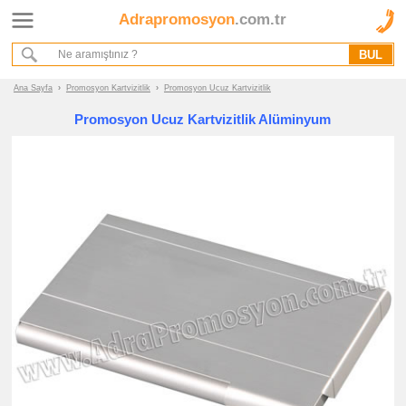
Adrapromosyon
.com.tr
Ana Sayfa
Hakkımızda
Referanslarımız
Ana Sayfa
›
Promosyon Kartvizitlik
›
Promosyon Ucuz Kartvizitlik
Kurumsal Hizmet Akışımız
Promosyon Ucuz Kartvizitlik Alüminyum
Promosyon
Ürünleri
promosyon
Kartvizitlik
promosyon
Metal
Kartvizitlik
promosyon
Deri
Kartvizitlik
promosyon
Hesap
Makineli
Kartvizitlik
promosyon
Kartvizitlik
Seti