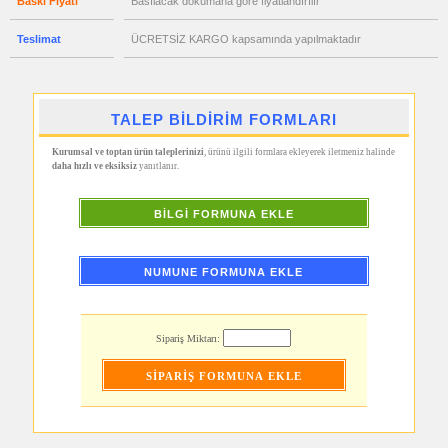
Baskı Fiyatı
Basılacak dökümana göre fiyatlandırılır
Hesap
Makinesi
Teslimat
ÜCRETSİZ KARGO kapsamında yapılmaktadır
promosyon
Makyaj
Aynası
&
Manikür
Seti
TALEP BİLDİRİM FORMLARI
promosyon
Şerit
Kurumsal ve toptan ürün taleplerinizi
, ürünü ilgili formlara ekleyerek iletmeniz halinde
Metre
daha hızlı ve eksiksiz
yanıtlanır.
&
Mezura
promosyon
BİLGİ FORMUNA EKLE
Çakı
&
El
Feneri
NUMUNE FORMUNA EKLE
promosyon
Çakmak
&
Küllük
Sipariş Miktarı:
promosyon
Masa
Çanta
Askısı
promosyon
PowerBank
&