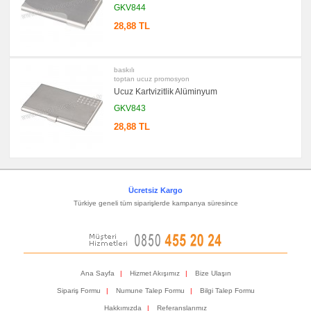
Evrak
GKV844
Çantası
&
28,88 TL
Sekreter
Bloknot
promosyon
Masa
baskılı
Seti
toptan ucuz promosyon
&
Ucuz Kartvizitlik Alüminyum
Sümen
Takımı
GKV843
promosyon
28,88 TL
Yapışkan
Notluk
Seti
&
Not
Tutucu
Ücretsiz Kargo
promosyon
Bilgisayar
Türkiye geneli tüm siparişlerde kampanya süresince
Aksesuarları
promosyon
Diğer
Ürünler
Ana Sayfa
|
Hizmet Akışımız
|
Bize Ulaşın
Sipariş Formu
|
Numune Talep Formu
|
Bilgi Talep Formu
Hakkımızda
|
Referanslarımız