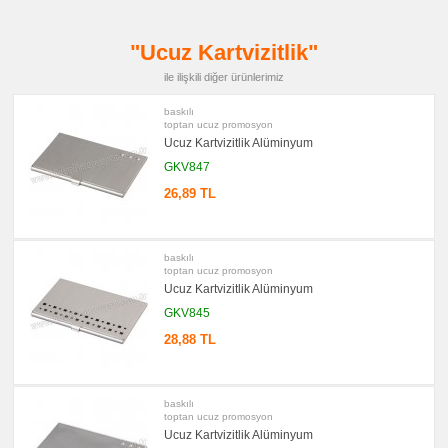
Şarj
Kablosu
promosyon
"Ucuz Kartvizitlik"
Flash
Bellek
ile ilişkili diğer ürünlerimiz
promosyon
Saat
baskılı
toptan ucuz promosyon
promosyon
Kalem
Ucuz Kartvizitlik Alüminyum
GKV847
promosyon
Kalem
Seti
26,89 TL
promosyon
Kalemlik
promosyon
baskılı
Radyo
toptan ucuz promosyon
Ucuz Kartvizitlik Alüminyum
promosyon
Takvim
GKV845
&
Bloknot
28,88 TL
promosyon
Bardak
Altlığı
&
baskılı
Para
toptan ucuz promosyon
Tabağı
Ucuz Kartvizitlik Alüminyum
promosyon