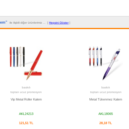
alem"
ile ilişkili diğer ürünlerimiz ... [
Hepsini Göster
]
baskılı
baskılı
toptan ucuz promosyon
toptan ucuz promosyon
Vip Metal Roller Kalem
Metal Tükenmez Kalem
AKL24213
AKL18065
121,51 TL
28,18 TL