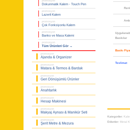
promosyon
Dokunmatik Kalem - Touch Pen
Ren
promosyon
Lazerli Kalem
Amb
promosyon
Çok Fonksiyonlu Kalem
promosyon
Uygulanabi
Banko ve Masa Kalemi
Baskılar
promosyon
Tüm Ürünleri Gör →
Baskı Fiya
promosyon
Ajanda & Organizer
Teslimat
promosyon
Matara & Termos & Bardak
promosyon
Geri Dönüşümlü Ürünler
promosyon
Anahtarlık
promosyon
Hesap Makinesi
promosyon
Makyaj Aynası & Manikür Seti
Kategoriler:
Kal
promosyon
Etiketler:
Metal K
Şerit Metre & Mezura