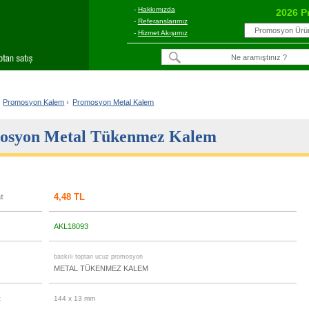
-
Hakkımızda
2026 P
-
Referanslarımız
-
Hizmet Akışımız
Promosyon Kalem
›
Promosyon Metal Kalem
osyon Metal Tükenmez Kalem
4,48 TL
at
AKL18093
u
baskılı toptan ucuz promosyon
METAL TÜKENMEZ KALEM
t
144 x 13 mm