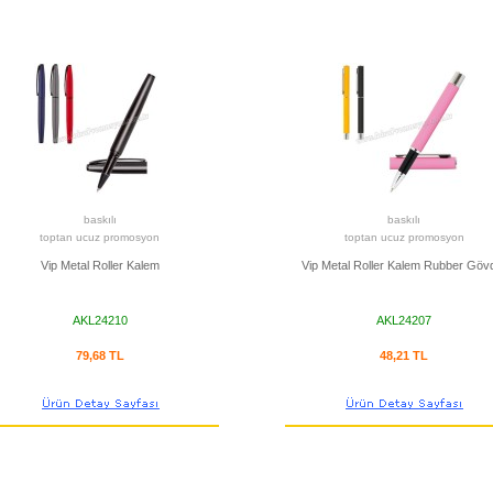
baskılı
baskılı
toptan ucuz promosyon
toptan ucuz promosyon
Vip Metal Roller Kalem
Vip Metal Roller Kalem Rubber Gövd
AKL24210
AKL24207
79,68 TL
48,21 TL