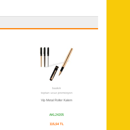
baskılı
toptan ucuz promosyon
Vip Metal Roller Kalem
AKL24205
115,54 TL