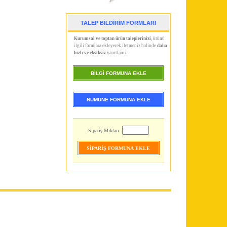
TALEP BİLDİRİM FORMLARI
Kurumsal ve toptan ürün taleplerinizi
, ürünü
ilgili formlara ekleyerek iletmeniz halinde
daha
hızlı ve eksiksiz
yanıtlanır.
BİLGİ FORMUNA EKLE
NUMUNE FORMUNA EKLE
Sipariş Miktarı: