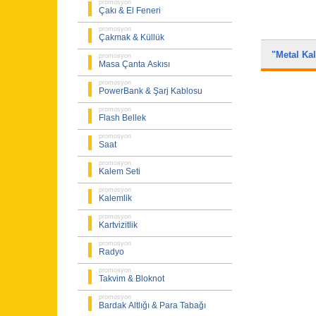
promosyon
Çakı & El Feneri
promosyon
Çakmak & Küllük
"Metal K
promosyon
Masa Çanta Askısı
promosyon
PowerBank & Şarj Kablosu
promosyon
Flash Bellek
promosyon
Saat
promosyon
Kalem Seti
promosyon
Kalemlik
promosyon
Kartvizitlik
promosyon
Radyo
promosyon
Takvim & Bloknot
promosyon
Bardak Altlığı & Para Tabağı