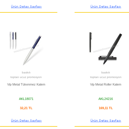
baskılı
baskılı
toptan ucuz promosyon
toptan ucuz promosyon
Vip Metal Tükenmez Kalem
Vip Metal Roller Kalem
AKL18071
AKL24216
32,21 TL
169,11 TL