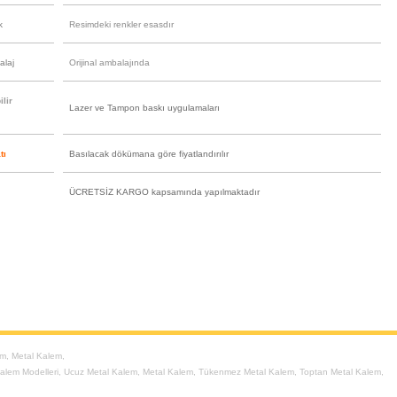
k
Resimdeki renkler esasdır
alaj
Orijinal ambalajında
lir
Lazer ve Tampon baskı uygulamaları
tı
Basılacak dökümana göre fiyatlandırılır
ÜCRETSİZ KARGO kapsamında yapılmaktadır
em
,
Metal Kalem
,
alem Modelleri
,
Ucuz Metal Kalem
,
Metal Kalem
,
Tükenmez Metal Kalem
,
Toptan Metal Kalem
,