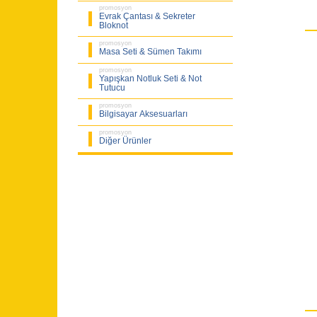
promosyon
Evrak Çantası & Sekreter
Bloknot
promosyon
Masa Seti & Sümen Takımı
promosyon
Yapışkan Notluk Seti & Not
Tutucu
promosyon
Bilgisayar Aksesuarları
promosyon
Diğer Ürünler