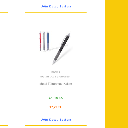
baskılı
toptan ucuz promosyon
Metal Tükenmez Kalem
AKL18055
17,72 TL