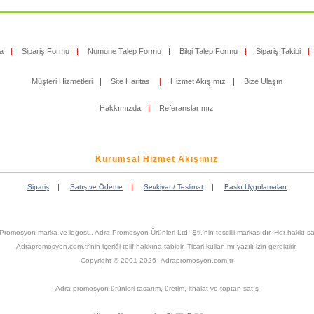
a
|
Sipariş Formu
|
Numune Talep Formu
|
Bilgi Talep Formu
|
Sipariş Takibi
|
Müşteri Hizmetleri
|
Site Haritası
|
Hizmet Akışımız
|
Bize Ulaşın
Hakkımızda
|
Referanslarımız
Kurumsal Hizmet Akışımız
|
|
|
Sipariş
Satış ve Ödeme
Sevkiyat / Teslimat
Baskı Uygulamaları
Promosyon marka ve logosu, Adra Promosyon Ürünleri Ltd. Şti.'nin tescilli markasıdır. Her hakkı sak
Adrapromosyon.com.tr'nin içeriği telif hakkına tabidir. Ticari kullanımı yazılı izin gerektirir.
Copyright © 2001-2026 Adrapromosyon.com.tr
Adra promosyon ürünleri tasarım, üretim, ithalat ve toptan satış