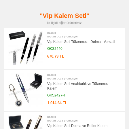
promosyon
Kalem
"Vip Kalem Seti"
promosyon
Kalemlik
ile ilişkili diğer ürünlerimiz
promosyon
Kartvizitlik
baskılı
toptan ucuz promosyon
promosyon
Vip Kalem Seti Tükenmez - Dolma - Versatil
Radyo
GKS2440
promosyon
Takvim
670,79 TL
&
Bloknot
promosyon
Bardak
baskılı
Altlığı
toptan ucuz promosyon
&
Para
Vip Kalem Seti Anahtarlık ve Tükenmez
Tabağı
Kalem
promosyon
GKS2427-T
Evrak
Çantası
1.014,64 TL
&
Sekreter
Bloknot
baskılı
promosyon
toptan ucuz promosyon
Masa
Vip Kalem Seti Dolma ve Roller Kalem
Seti