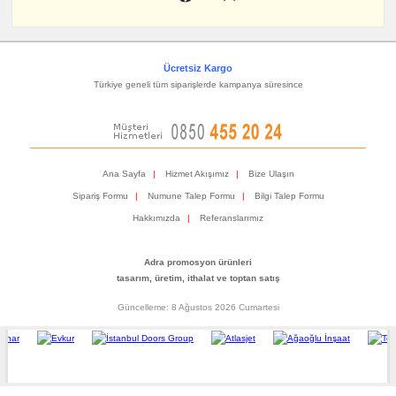
Ücretsiz Kargo
Türkiye geneli tüm siparişlerde kampanya süresince
Ana Sayfa
|
Hizmet Akışımız
|
Bize Ulaşın
Sipariş Formu
|
Numune Talep Formu
|
Bilgi Talep Formu
Hakkımızda
|
Referanslarımız
Adra promosyon ürünleri
tasarım, üretim, ithalat ve toptan satış
Güncelleme: 8 Ağustos 2026 Cumartesi