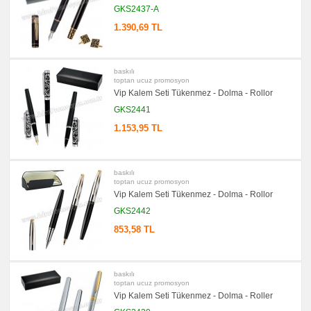
&
GKS2437-A
Sümen
Takımı
1.390,69 TL
promosyon
Yapışkan
Notluk
Seti
baskılı
&
toptan ucuz promosyon
Not
Tutucu
Vip Kalem Seti Tükenmez - Dolma - Rollor
GKS2441
promosyon
Bilgisayar
Aksesuarları
1.153,95 TL
promosyon
Diğer
Ürünler
baskılı
toptan ucuz promosyon
Vip Kalem Seti Tükenmez - Dolma - Rollor
GKS2442
853,58 TL
baskılı
toptan ucuz promosyon
Vip Kalem Seti Tükenmez - Dolma - Roller