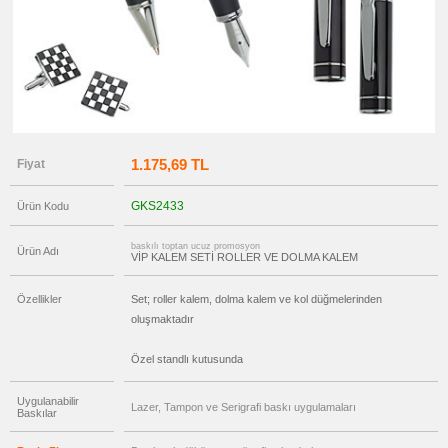
promosyon
Tüm
Ürünleri
Gör
→
promosyon
Ajanda
&
Organizer
promosyon
Matara
1.175,69 TL
Fiyat
&
Termos
&
GKS2433
Ürün Kodu
Bardak
promosyon
Geri
baskılı toptan ucuz promosyon
Ürün Adı
VİP KALEM SETİ ROLLER VE DOLMA KALEM
Dönüşümlü
Ürünler
Özellikler
Set; roller kalem, dolma kalem ve kol düğmelerinden
promosyon
Anahtarlık
oluşmaktadır
promosyon
Hesap
Özel standlı kutusunda
Makinesi
promosyon
Makyaj
Uygulanabilir
Lazer, Tampon ve Serigrafi baskı uygulamaları
Aynası
Baskılar
&
Manikür