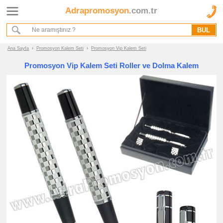
Adrapromosyon
.com.tr
Ana Sayfa
Hakkımızda
Referanslarımız
Ana Sayfa
›
Promosyon Kalem Seti
›
Promosyon Vip Kalem Seti
Kurumsal Hizmet Akışımız
Promosyon Vip Kalem Seti Roller ve Dolma Kalem
Promosyon
Ürünleri
promosyon
Kalem
Seti
promosyon
Vip
Kalem
Seti
promosyon
Ucuz
Kalem
Seti
promosyon
Ahşap
Kalem
Seti