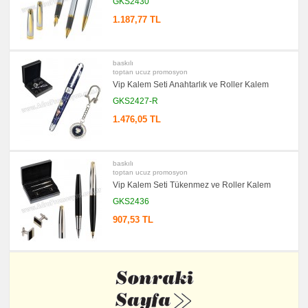
GKS2430
1.187,77 TL
baskılı
toptan ucuz promosyon
Vip Kalem Seti Anahtarlık ve Roller Kalem
GKS2427-R
1.476,05 TL
baskılı
toptan ucuz promosyon
Vip Kalem Seti Tükenmez ve Roller Kalem
GKS2436
907,53 TL