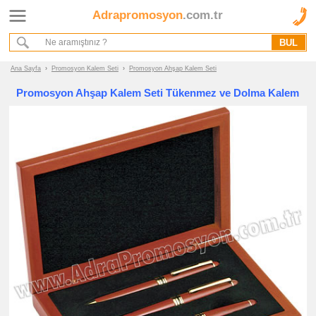
Adrapromosyon
.com.tr
Ana Sayfa
Hakkımızda
Referanslarımız
Ana Sayfa
›
Promosyon Kalem Seti
›
Promosyon Ahşap Kalem Seti
Kurumsal Hizmet Akışımız
Promosyon Ahşap Kalem Seti Tükenmez ve Dolma Kalem
Promosyon
Ürünleri
promosyon
Kalem
Seti
promosyon
Vip
Kalem
Seti
promosyon
Ucuz
Kalem
Seti
promosyon
Ahşap
Kalem
Seti