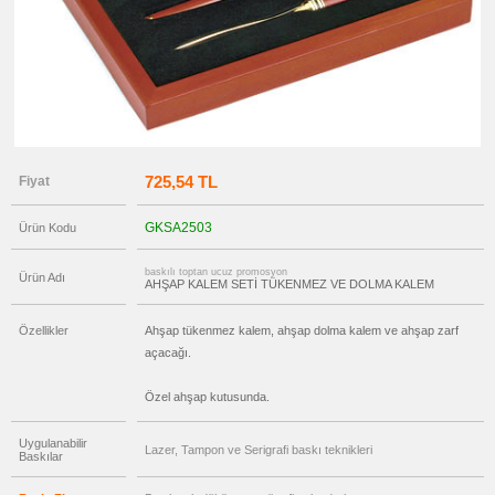
promosyon
Tüm
Ürünleri
Gör
→
promosyon
Ajanda
&
Organizer
promosyon
Matara
725,54 TL
Fiyat
&
Termos
&
GKSA2503
Ürün Kodu
Bardak
promosyon
Geri
baskılı toptan ucuz promosyon
Ürün Adı
AHŞAP KALEM SETİ TÜKENMEZ VE DOLMA KALEM
Dönüşümlü
Ürünler
Özellikler
Ahşap tükenmez kalem, ahşap dolma kalem ve ahşap zarf
promosyon
Anahtarlık
açacağı.
promosyon
Hesap
Özel ahşap kutusunda.
Makinesi
promosyon
Makyaj
Uygulanabilir
Lazer, Tampon ve Serigrafi baskı teknikleri
Aynası
Baskılar
&
Manikür