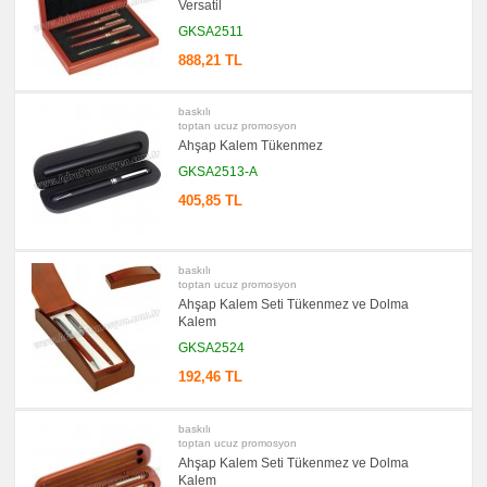
Versatil
&
Sümen
GKSA2511
Takımı
888,21 TL
promosyon
Yapışkan
Notluk
Seti
baskılı
&
toptan ucuz promosyon
Not
Tutucu
Ahşap Kalem Tükenmez
GKSA2513-A
promosyon
Bilgisayar
Aksesuarları
405,85 TL
promosyon
Diğer
Ürünler
baskılı
toptan ucuz promosyon
Ahşap Kalem Seti Tükenmez ve Dolma
Kalem
GKSA2524
192,46 TL
baskılı
toptan ucuz promosyon
Ahşap Kalem Seti Tükenmez ve Dolma
Kalem