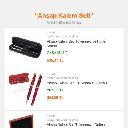
promosyon
Kalem
"Ahşap Kalem Seti"
promosyon
Kalemlik
ile ilişkili diğer ürünlerimiz
promosyon
Kartvizitlik
baskılı
toptan ucuz promosyon
promosyon
Ahşap Kalem Seti Tükenmez ve Roller
Radyo
Kalem
promosyon
GKSA2513-B
Takvim
&
606,37 TL
Bloknot
promosyon
Bardak
baskılı
Altlığı
toptan ucuz promosyon
&
Para
Ahşap Kalem Seti - Tükenmez & Roller
Tabağı
AKS19117
promosyon
Evrak
354,58 TL
Çantası
&
Sekreter
Bloknot
baskılı
promosyon
toptan ucuz promosyon
Masa
Ahşap Kalem Seti Tükenmez - Dolma -
Seti