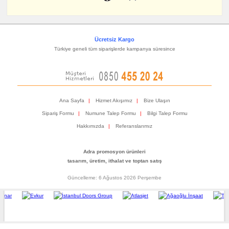
Ücretsiz Kargo
Türkiye geneli tüm siparişlerde kampanya süresince
Ana Sayfa
|
Hizmet Akışımız
|
Bize Ulaşın
Sipariş Formu
|
Numune Talep Formu
|
Bilgi Talep Formu
Hakkımızda
|
Referanslarımız
Adra promosyon ürünleri
tasarım, üretim, ithalat ve toptan satış
Güncelleme: 6 Ağustos 2026 Perşembe