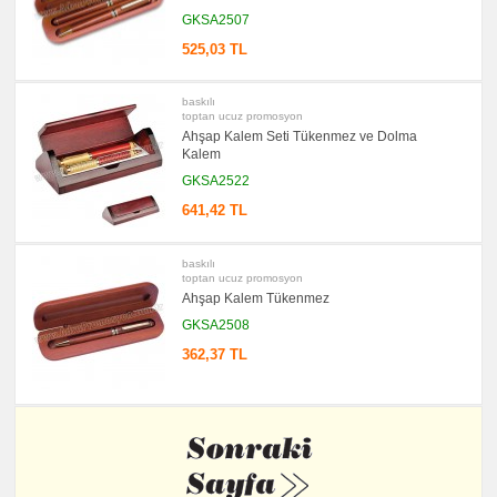
GKSA2507
525,03 TL
baskılı
toptan ucuz promosyon
Ahşap Kalem Seti Tükenmez ve Dolma
Kalem
GKSA2522
641,42 TL
baskılı
toptan ucuz promosyon
Ahşap Kalem Tükenmez
GKSA2508
362,37 TL