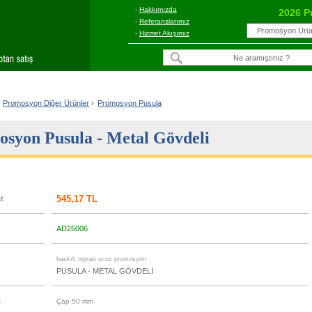
-
Hakkımızda
2026 P
-
Referanslarımız
-
Hizmet Akışımız
Promosyon Diğer Ürünler
›
Promosyon Pusula
syon Pusula - Metal Gövdeli
545,17 TL
at
AD25006
u
baskılı toptan ucuz promosyon
PUSULA - METAL GÖVDELİ
t
Çap 50 mm