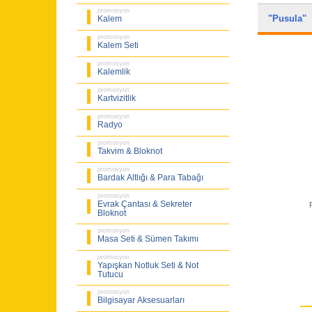
promosyon
"Pusula
Kalem
promosyon
Kalem Seti
promosyon
Kalemlik
promosyon
Kartvizitlik
promosyon
Radyo
promosyon
Takvim & Bloknot
promosyon
Bardak Altlığı & Para Tabağı
promosyon
Evrak Çantası & Sekreter
Bloknot
promosyon
Masa Seti & Sümen Takımı
promosyon
Yapışkan Notluk Seti & Not
Tutucu
promosyon
Bilgisayar Aksesuarları