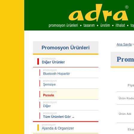
Ana Sayfa
›
Promosyon Ürünleri
Promo
promosyon
Diğer Ürünler
promosyon
Bluetooth Hoparlör
promosyon
Şemsiye
Fiy
promosyon
Pusula
Ürün Kod
promosyon
Diğer
promosyon
Ürün Adı
Tüm Ürünleri Gör →
promosyon
Ajanda & Organizer
Eba