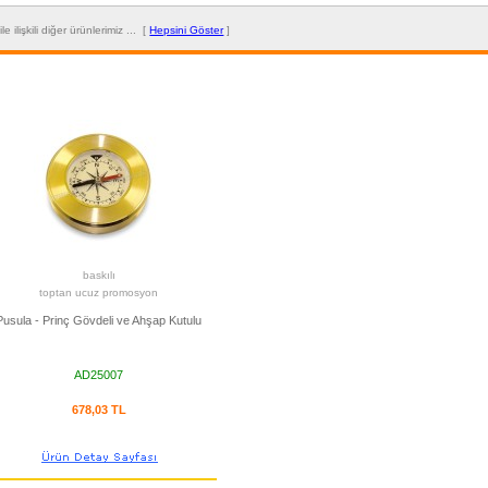
"
ile ilişkili diğer ürünlerimiz ... [
Hepsini Göster
]
baskılı
toptan ucuz promosyon
Pusula - Prinç Gövdeli ve Ahşap Kutulu
AD25007
678,03 TL