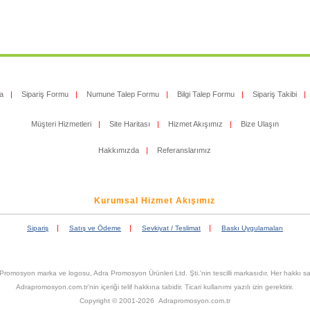
a
|
Sipariş Formu
|
Numune Talep Formu
|
Bilgi Talep Formu
|
Sipariş Takibi
|
Müşteri Hizmetleri
|
Site Haritası
|
Hizmet Akışımız
|
Bize Ulaşın
Hakkımızda
|
Referanslarımız
Kurumsal Hizmet Akışımız
|
|
|
Sipariş
Satış ve Ödeme
Sevkiyat / Teslimat
Baskı Uygulamaları
Promosyon marka ve logosu, Adra Promosyon Ürünleri Ltd. Şti.'nin tescilli markasıdır. Her hakkı sak
Adrapromosyon.com.tr'nin içeriği telif hakkına tabidir. Ticari kullanımı yazılı izin gerektirir.
Copyright © 2001-2026 Adrapromosyon.com.tr