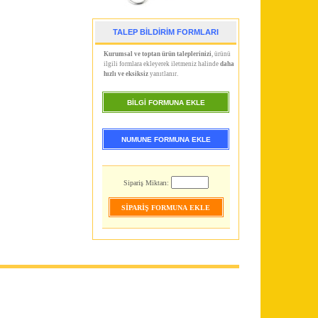
TALEP BİLDİRİM FORMLARI
Kurumsal ve toptan ürün taleplerinizi
, ürünü
ilgili formlara ekleyerek iletmeniz halinde
daha
hızlı ve eksiksiz
yanıtlanır.
BİLGİ FORMUNA EKLE
NUMUNE FORMUNA EKLE
Sipariş Miktarı: