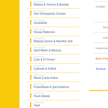
promosyon
Matara & Termos & Bardak
Özellikler
promosyon
Geri Dönüşümlü Ürünler
promosyon
Anahtarlık
Ren
promosyon
Hesap Makinesi
Amb
promosyon
Makyaj Aynası & Manikür Seti
promosyon
Uygulanabi
Şerit Metre & Mezura
promosyon
Baskı Fiya
Çakı & El Feneri
promosyon
Çakmak & Küllük
Teslimat
promosyon
Masa Çanta Askısı
promosyon
PowerBank & Şarj Kablosu
promosyon
Flash Bellek
promosyon
Saat