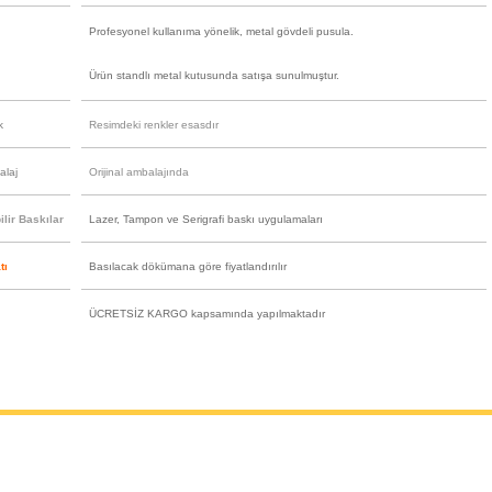
Profesyonel kullanıma yönelik, metal gövdeli pusula.
Ürün standlı metal kutusunda satışa sunulmuştur.
k
Resimdeki renkler esasdır
alaj
Orijinal ambalajında
lir Baskılar
Lazer, Tampon ve Serigrafi baskı uygulamaları
tı
Basılacak dökümana göre fiyatlandırılır
ÜCRETSİZ KARGO kapsamında yapılmaktadır