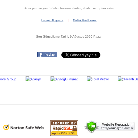
Adra promosyon ürünleri tasarım, üretim, ithalat ve toptan satış
Hizmet Akışımız
|
Gizlilik Politikamız
Son Güncelleme Tarihi: 9 Ağustos 2026 Pazar