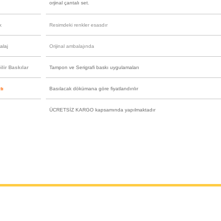
orjinal çantalı set.
k
Resimdeki renkler esasdır
alaj
Orijinal ambalajında
lir Baskılar
Tampon ve Serigrafi baskı uygulamaları
tı
Basılacak dökümana göre fiyatlandırılır
ÜCRETSİZ KARGO kapsamında yapılmaktadır