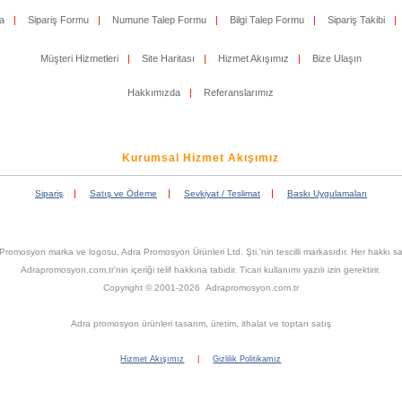
a
|
Sipariş Formu
|
Numune Talep Formu
|
Bilgi Talep Formu
|
Sipariş Takibi
|
Müşteri Hizmetleri
|
Site Haritası
|
Hizmet Akışımız
|
Bize Ulaşın
Hakkımızda
|
Referanslarımız
Kurumsal Hizmet Akışımız
|
|
|
Sipariş
Satış ve Ödeme
Sevkiyat / Teslimat
Baskı Uygulamaları
Promosyon marka ve logosu, Adra Promosyon Ürünleri Ltd. Şti.'nin tescilli markasıdır. Her hakkı sak
Adrapromosyon.com.tr'nin içeriği telif hakkına tabidir. Ticari kullanımı yazılı izin gerektirir.
Copyright © 2001-2026 Adrapromosyon.com.tr
Adra promosyon ürünleri tasarım, üretim, ithalat ve toptan satış
Hizmet Akışımız
|
Gizlilik Politikamız