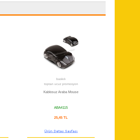
baskılı
toptan ucuz promosyon
Kablosuz Araba Mouse
ABA4115
25,45 TL