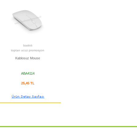
baskılı
toptan ucuz promosyon
Kablosuz Mouse
ABA4114
25,45 TL