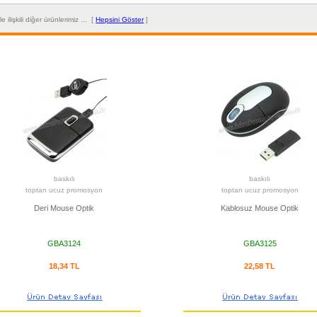
ile ilişkili diğer ürünlerimiz ... [
Hepsini Göster
]
baskılı
baskılı
toptan ucuz promosyon
toptan ucuz promosyon
Deri Mouse Optik
Kablosuz Mouse Optik
GBA3124
GBA3125
18,34 TL
22,58 TL