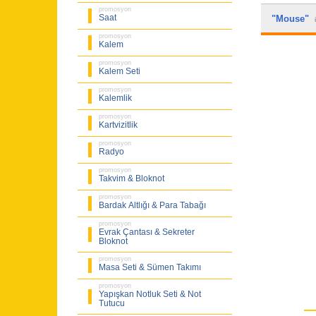
promosyon
Saat
"Mouse"
promosyon
Kalem
promosyon
Kalem Seti
promosyon
Kalemlik
promosyon
Kartvizitlik
promosyon
Radyo
promosyon
Takvim & Bloknot
promosyon
Bardak Altlığı & Para Tabağı
promosyon
Evrak Çantası & Sekreter
Bloknot
promosyon
Masa Seti & Sümen Takımı
promosyon
Yapışkan Notluk Seti & Not
Tutucu