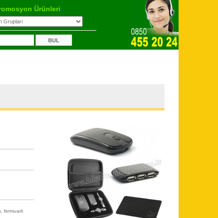
romosyon Ürünleri
, fermuarlı