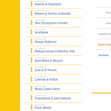
promosyon
Ajanda & Organizer
promosyon
Ren
Matara & Termos & Bardak
promosyon
Geri Dönüşümlü Ürünler
Amb
promosyon
Anahtarlık
Uygulanabi
promosyon
Hesap Makinesi
Baskı Fiya
promosyon
Makyaj Aynası & Manikür Seti
Teslimat
promosyon
Şerit Metre & Mezura
promosyon
Çakı & El Feneri
promosyon
Çakmak & Küllük
promosyon
Masa Çanta Askısı
promosyon
PowerBank & Şarj Kablosu
promosyon
Flash Bellek