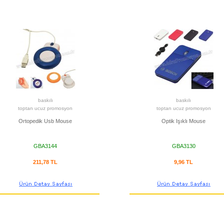
baskılı
baskılı
toptan ucuz promosyon
toptan ucuz promosyon
Ortopedik Usb Mouse
Optik Işıklı Mouse
GBA3144
GBA3130
211,78 TL
9,96 TL