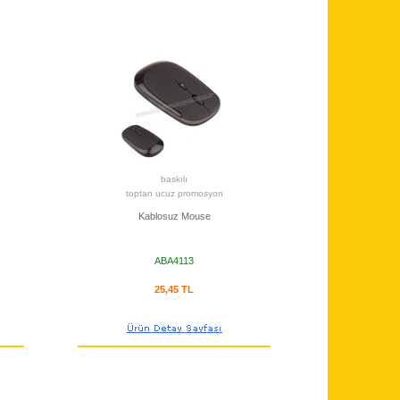
baskılı
toptan ucuz promosyon
Kablosuz Mouse
ABA4113
25,45 TL