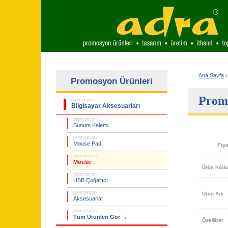
Ana Sayfa
›
Promosyon Ürünleri
Promo
promosyon
Bilgisayar Aksesuarları
promosyon
Sunum Kalemi
promosyon
Mouse Pad
Fiy
promosyon
Mouse
Ürün Kod
promosyon
USB Çoğaltıcı
promosyon
Ürün Adı
Aksesuarlar
promosyon
Tüm Ürünleri Gör →
Özellikler