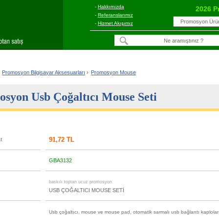
-
Hakkımızda
2026 P
-
Referanslarımız
-
Hizmet Akışımız
Promosyon Bilgisayar Aksesuarları
›
Promosyon Mouse
syon Usb Çoğaltıcı Mouse Seti
91,72 TL
at
GBA3132
u
baskılı toptan ucuz promosyon
USB ÇOĞALTICI MOUSE SETİ
Usb çoğaltıcı, mouse ve mouse pad, otomatik sarmalı usb bağlantı kaploları