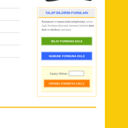
TALEP BİLDİRİM FORMLARI
Kurumsal ve toptan ürün taleplerinizi
, ürünü
ilgili formlara ekleyerek iletmeniz halinde
daha
hızlı ve eksiksiz
yanıtlanır.
BİLGİ FORMUNA EKLE
NUMUNE FORMUNA EKLE
Sipariş Miktarı: