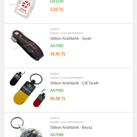
GA1150
promosyon
Bardak
Altlığı
3,22 TL
&
Para
Tabağı
baskılı
promosyon
Evrak
toptan ucuz promosyon
Çantası
Silikon Anahtarlık - Siyah
&
Sekreter
AA7092
Bloknot
18,91 TL
promosyon
Masa
Seti
&
Sümen
baskılı
Takımı
toptan ucuz promosyon
Silikon Anahtarlık - Çift Taraflı
promosyon
Yapışkan
AA7093
Notluk
Seti
50,58 TL
&
Not
Tutucu
promosyon
Bilgisayar
baskılı
Aksesuarları
toptan ucuz promosyon
Silikon Anahtarlık - Beyaz
promosyon
Diğer
AA7089