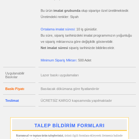
Geri
Dönüşümlü
Ürünler
Bu ürün
imalat grubunda
olup siparişe özel üretilmektedir.
Üretimdeki renkler: Siyah
promosyon
Hesap
Makinesi
Ortalama imalat süresi:
10 iş günüdür.
promosyon
Bu süre, sipariş tarihinizdeki imalat programımızın yoğunluğu
Makyaj
Aynası
ve sipariş miktarınıza göre değişiklik gösterebilir.
&
Net imalat süresi
sipariş tarihinizde bildirilecektir.
Manikür
Seti
Minimum Sipariş Miktarı:
500 Adet
promosyon
Şerit
Metre
&
Uygulanabilir
Lazer baskı uygulamaları
Mezura
Baskılar
promosyon
Çakı
Baskı Fiyatı
Basılacak dökümana göre fiyatlandırılır
&
El
Feneri
Teslimat
ÜCRETSİZ KARGO kapsamında yapılmaktadır
promosyon
Çakmak
&
Küllük
TALEP BİLDİRİM FORMLARI
promosyon
Masa
Çanta
Kurumsal ve toptan ürün taleplerinizi
, ürünü ilgili formlara ekleyerek iletmeniz halinde
Askısı