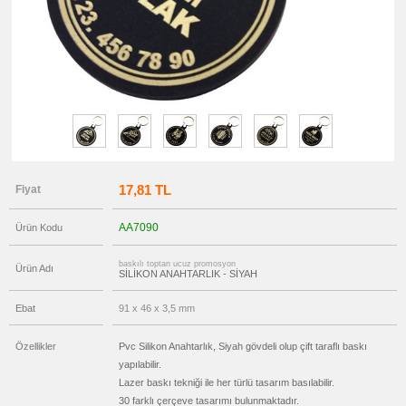
promosyon
Pusulalı
Anahtarlık
promosyon
Işıklı
Anahtarlık
promosyon
Ucuz
Anahtarlık
promosyon
Şişe
Açacağı
17,81 TL
Fiyat
promosyon
Tüm
Ürünleri
Gör
AA7090
Ürün Kodu
→
promosyon
baskılı toptan ucuz promosyon
Ürün Adı
Ajanda
SİLİKON ANAHTARLIK - SİYAH
&
Organizer
Ebat
91 x 46 x 3,5 mm
promosyon
Matara
&
Özellikler
Pvc Silikon Anahtarlık, Siyah gövdeli olup çift taraflı baskı
Termos
&
yapılabilir.
Bardak
Lazer baskı tekniği ile her türlü tasarım basılabilir.
promosyon
30 farklı çerçeve tasarımı bulunmaktadır.