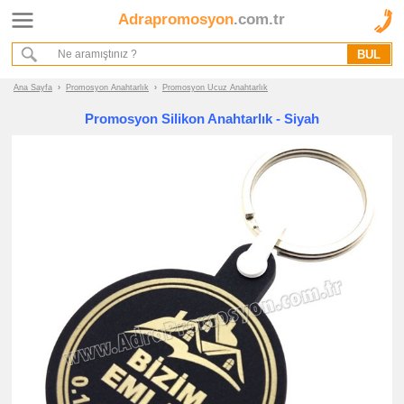
Adrapromosyon
.com.tr
Ana Sayfa
Hakkımızda
Referanslarımız
Ana Sayfa
›
Promosyon Anahtarlık
›
Promosyon Ucuz Anahtarlık
Kurumsal Hizmet Akışımız
Promosyon Silikon Anahtarlık - Siyah
Promosyon
Ürünleri
promosyon
Anahtarlık
promosyon
Deri
Anahtarlık
promosyon
Metal
Anahtarlık
promosyon
Akrilik
Anahtarlık
promosyon
Oto
Armalı
Anahtarlık