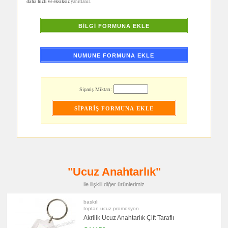
daha hızlı ve eksiksiz
yanıtlanır.
promosyon
PowerBank
&
BİLGİ FORMUNA EKLE
Şarj
Kablosu
promosyon
NUMUNE FORMUNA EKLE
Flash
Bellek
promosyon
Saat
Sipariş Miktarı:
promosyon
Kalem
promosyon
Kalem
Seti
promosyon
Kalemlik
promosyon
Kartvizitlik
"Ucuz Anahtarlık"
promosyon
ile ilişkili diğer ürünlerimiz
Radyo
promosyon
baskılı
Takvim
toptan ucuz promosyon
&
Bloknot
Akrilik Ucuz Anahtarlık Çift Taraflı