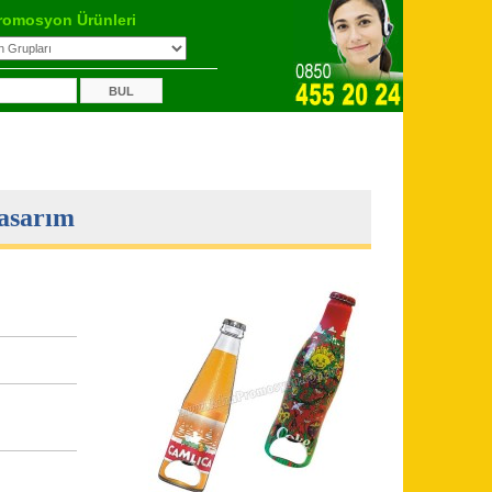
romosyon Ürünleri
Tasarım