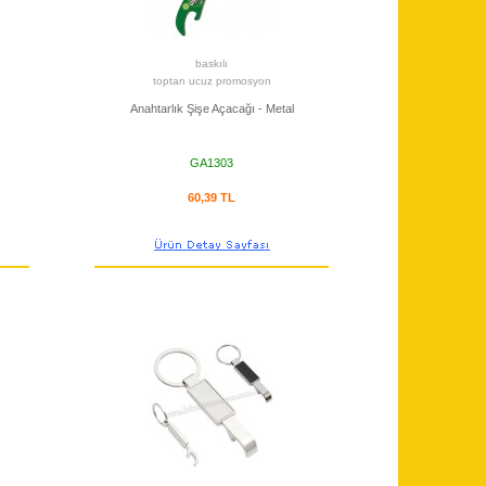
baskılı
toptan ucuz promosyon
Anahtarlık Şişe Açacağı - Metal
GA1303
60,39 TL