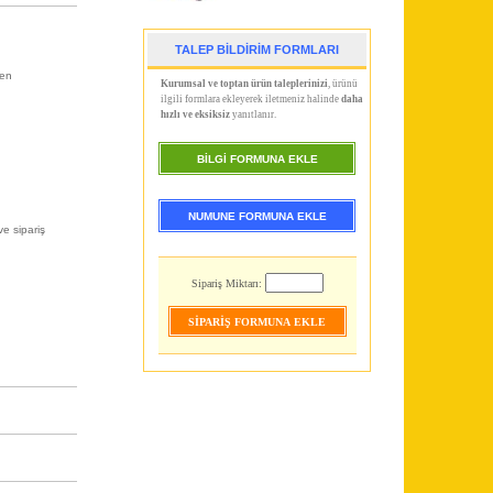
TALEP BİLDİRİM FORMLARI
den
Kurumsal ve toptan ürün taleplerinizi
, ürünü
ilgili formlara ekleyerek iletmeniz halinde
daha
hızlı ve eksiksiz
yanıtlanır.
BİLGİ FORMUNA EKLE
NUMUNE FORMUNA EKLE
ve sipariş
Sipariş Miktarı: