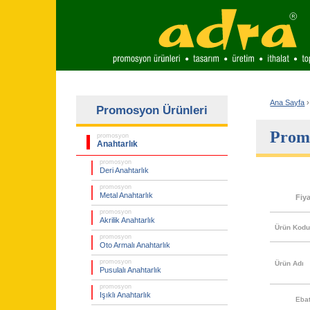
Ana Sayfa
›
Promosyon Ürünleri
Promo
promosyon
Anahtarlık
promosyon
Deri Anahtarlık
promosyon
Metal Anahtarlık
Fiy
promosyon
Akrilik Anahtarlık
Ürün Kod
promosyon
Oto Armalı Anahtarlık
promosyon
Ürün Adı
Pusulalı Anahtarlık
promosyon
Işıklı Anahtarlık
Eba