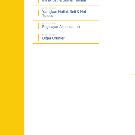
Masa Seti & Sümen Takımı
promosyon
Yapışkan Notluk Seti & Not
Tutucu
promosyon
Bilgisayar Aksesuarları
promosyon
Diğer Ürünler