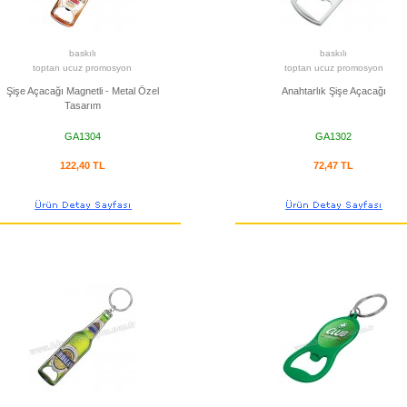
baskılı
baskılı
toptan ucuz promosyon
toptan ucuz promosyon
Şişe Açacağı Magnetli - Metal Özel
Anahtarlık Şişe Açacağı
Tasarım
GA1304
GA1302
122,40 TL
72,47 TL