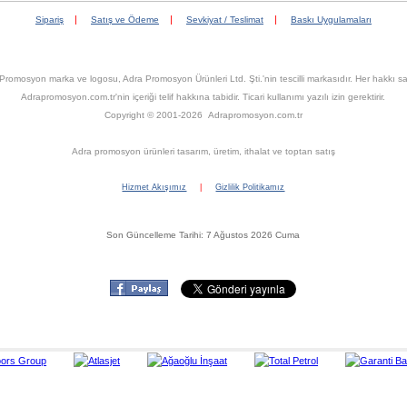
|
|
|
Sipariş
Satış ve Ödeme
Sevkiyat / Teslimat
Baskı Uygulamaları
Promosyon marka ve logosu, Adra Promosyon Ürünleri Ltd. Şti.'nin tescilli markasıdır. Her hakkı sak
Adrapromosyon.com.tr'nin içeriği telif hakkına tabidir. Ticari kullanımı yazılı izin gerektirir.
Copyright © 2001-2026 Adrapromosyon.com.tr
Adra promosyon ürünleri tasarım, üretim, ithalat ve toptan satış
Hizmet Akışımız
|
Gizlilik Politikamız
Son Güncelleme Tarihi: 7 Ağustos 2026 Cuma