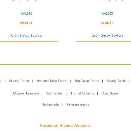
AA1630
AA1593
29,79 TL
37,05 TL
a
|
Sipariş Formu
|
Numune Talep Formu
|
Bilgi Talep Formu
|
Sipariş Takibi
|
Müşteri Hizmetleri
|
Site Haritası
|
Hizmet Akışımız
|
Bize Ulaşın
Hakkımızda
|
Referanslarımız
Kurumsal Hizmet Akışımız