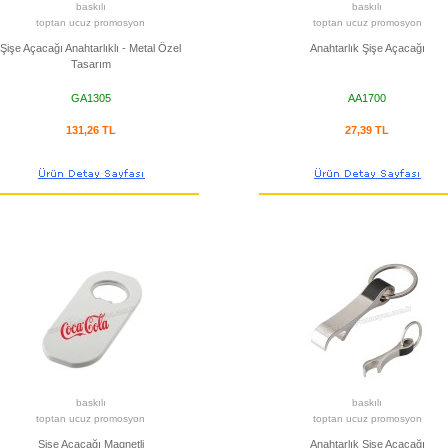
baskılı
baskılı
toptan ucuz promosyon
toptan ucuz promosyon
Şişe Açacağı Anahtarlıklı - Metal Özel
Anahtarlık Şişe Açacağı
Tasarım
GA1305
AA1700
131,26 TL
27,39 TL
baskılı
baskılı
toptan ucuz promosyon
toptan ucuz promosyon
Şişe Açacağı Magnetli
Anahtarlık Şişe Açacağı