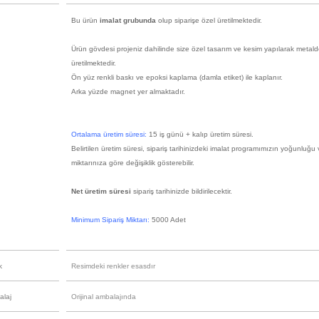
Bu ürün
imalat grubunda
olup siparişe özel üretilmektedir.
Ürün gövdesi projeniz dahilinde size özel tasarım ve kesim yapılarak metal
üretilmektedir.
Ön yüz renkli baskı ve epoksi kaplama (damla etiket) ile kaplanır.
Arka yüzde magnet yer almaktadır.
Ortalama üretim süresi:
15 iş günü + kalıp üretim süresi.
Belirtilen üretim süresi, sipariş tarihinizdeki imalat programımızın yoğunluğu 
miktarınıza göre değişiklik gösterebilir.
Net üretim süresi
sipariş tarihinizde bildirilecektir.
Minimum Sipariş Miktarı:
5000 Adet
k
Resimdeki renkler esasdır
alaj
Orijinal ambalajında