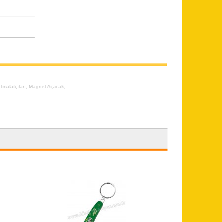
İmalatçıları
,
Magnet Açacak
,