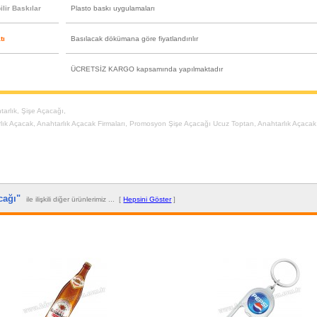
lir Baskılar
Plasto baskı uygulamaları
tı
Basılacak dökümana göre fiyatlandırılır
ÜCRETSİZ KARGO kapsamında yapılmaktadır
tarlık
,
Şişe Açacağı
,
lık Açacak
,
Anahtarlık Açacak Firmaları
,
Promosyon Şişe Açacağı Ucuz Toptan
,
Anahtarlık Açacak 
acağı"
ile ilişkili diğer ürünlerimiz ... [
Hepsini Göster
]