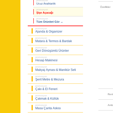
promosyon
Ucuz Anahtarlık
Özellikler
promosyon
Şişe Açacağı
promosyon
Tüm Ürünleri Gör →
promosyon
Ajanda & Organizer
promosyon
Matara & Termos & Bardak
promosyon
Geri Dönüşümlü Ürünler
promosyon
Hesap Makinesi
promosyon
Makyaj Aynası & Manikür Seti
promosyon
Şerit Metre & Mezura
promosyon
Çakı & El Feneri
Ren
promosyon
Çakmak & Küllük
Amb
promosyon
Masa Çanta Askısı