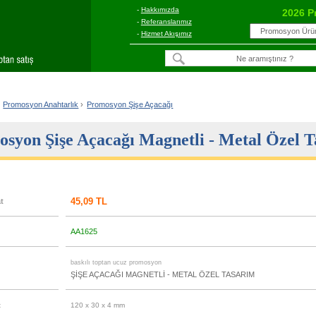
-
Hakkımızda
2026 P
-
Referanslarımız
-
Hizmet Akışımız
Promosyon Anahtarlık
›
Promosyon Şişe Açacağı
syon Şişe Açacağı Magnetli - Metal Özel 
45,09 TL
at
AA1625
u
baskılı toptan ucuz promosyon
ŞİŞE AÇACAĞI MAGNETLİ - METAL ÖZEL TASARIM
t
120 x 30 x 4 mm