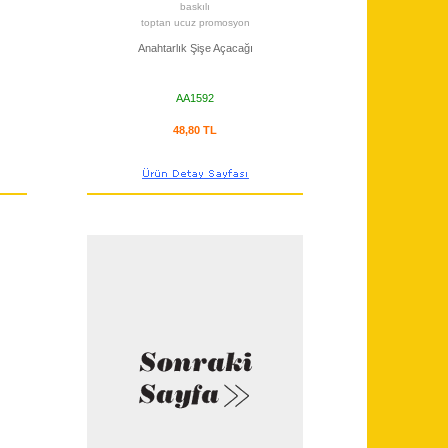
baskılı
toptan ucuz promosyon
Anahtarlık Şişe Açacağı
AA1592
48,80 TL