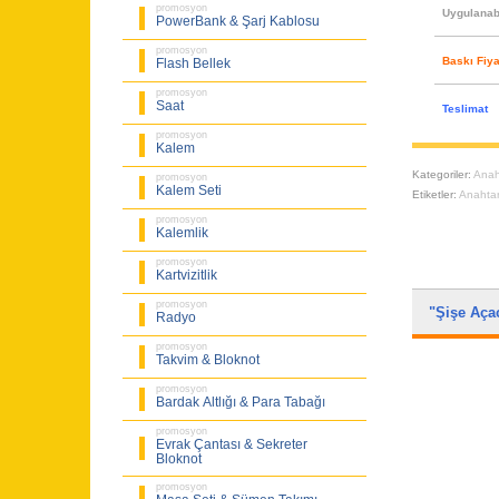
promosyon
Uygulanabi
PowerBank & Şarj Kablosu
promosyon
Baskı Fiya
Flash Bellek
promosyon
Saat
Teslimat
promosyon
Kalem
Kategoriler:
Anah
promosyon
Kalem Seti
Etiketler:
Anahtar
promosyon
Kalemlik
promosyon
Kartvizitlik
promosyon
"Şişe Aç
Radyo
promosyon
Takvim & Bloknot
promosyon
Bardak Altlığı & Para Tabağı
promosyon
Evrak Çantası & Sekreter
Bloknot
promosyon