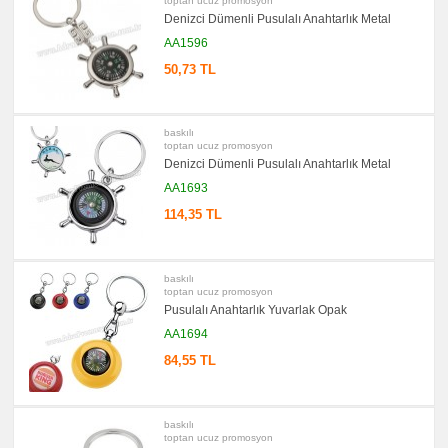
Ürünler
toptan ucuz promosyon
Denizci Dümenli Pusulalı Anahtarlık Metal
AA1596
50,73 TL
baskılı
toptan ucuz promosyon
Denizci Dümenli Pusulalı Anahtarlık Metal
AA1693
114,35 TL
baskılı
toptan ucuz promosyon
Pusulalı Anahtarlık Yuvarlak Opak
AA1694
84,55 TL
baskılı
toptan ucuz promosyon