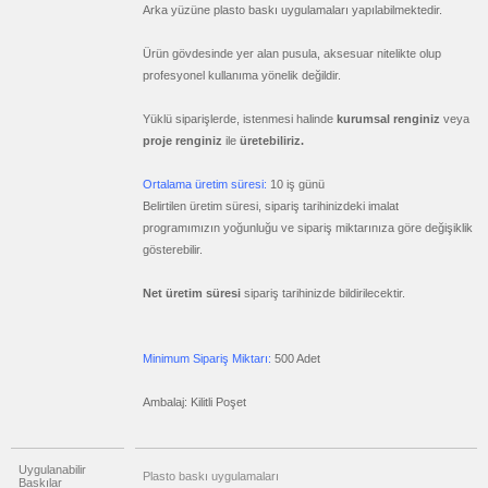
Geri
Arka yüzüne plasto baskı uygulamaları yapılabilmektedir.
Dönüşümlü
Ürünler
Ürün gövdesinde yer alan pusula, aksesuar nitelikte olup
promosyon
Hesap
profesyonel kullanıma yönelik değildir.
Makinesi
promosyon
Yüklü siparişlerde, istenmesi halinde
kurumsal renginiz
veya
Makyaj
Aynası
proje renginiz
ile
üretebiliriz.
&
Manikür
Seti
Ortalama üretim süresi:
10 iş günü
Belirtilen üretim süresi, sipariş tarihinizdeki imalat
promosyon
Şerit
programımızın yoğunluğu ve sipariş miktarınıza göre değişiklik
Metre
gösterebilir.
&
Mezura
Net üretim süresi
sipariş tarihinizde bildirilecektir.
promosyon
Çakı
&
El
Feneri
Minimum Sipariş Miktarı:
500 Adet
promosyon
Çakmak
Ambalaj: Kilitli Poşet
&
Küllük
promosyon
Masa
Uygulanabilir
Çanta
Plasto baskı uygulamaları
Baskılar
Askısı