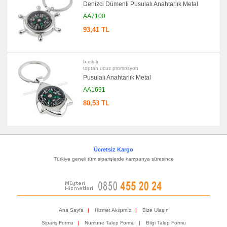
Denizci Dümenli Pusulalı Anahtarlık Metal
AA7100
93,41 TL
baskılı
toptan ucuz promosyon
Pusulalı Anahtarlık Metal
AA1691
80,53 TL
Ücretsiz Kargo
Türkiye geneli tüm siparişlerde kampanya süresince
Ana Sayfa
|
Hizmet Akışımız
|
Bize Ulaşın
Sipariş Formu
|
Numune Talep Formu
|
Bilgi Talep Formu