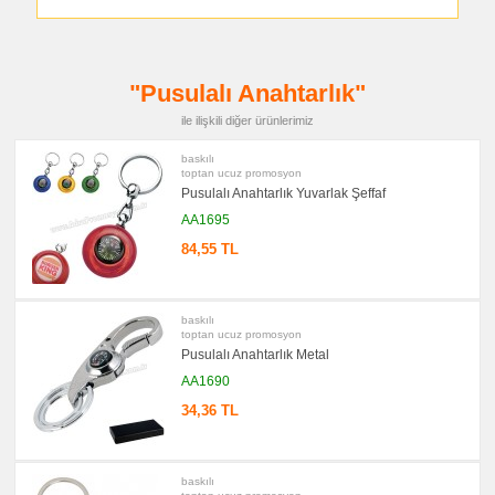
promosyon
Bardak
Altlığı
&
Para
Tabağı
"Pusulalı Anahtarlık"
promosyon
Evrak
ile ilişkili diğer ürünlerimiz
Çantası
&
Sekreter
baskılı
Bloknot
toptan ucuz promosyon
Pusulalı Anahtarlık Yuvarlak Şeffaf
promosyon
Masa
AA1695
Seti
&
84,55 TL
Sümen
Takımı
promosyon
Yapışkan
baskılı
Notluk
toptan ucuz promosyon
Seti
Pusulalı Anahtarlık Metal
&
Not
AA1690
Tutucu
34,36 TL
promosyon
Bilgisayar
Aksesuarları
promosyon
Diğer
baskılı