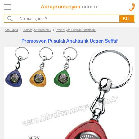
Adrapromosyon
.com.tr
Ana Sayfa
Hakkımızda
Referanslarımız
Ana Sayfa
›
Promosyon Anahtarlık
›
Promosyon Pusulalı Anahtarlık
Kurumsal Hizmet Akışımız
Promosyon Pusulalı Anahtarlık Üçgen Şeffaf
Promosyon
Ürünleri
promosyon
Anahtarlık
promosyon
Deri
Anahtarlık
promosyon
Metal
Anahtarlık
promosyon
Akrilik
Anahtarlık
promosyon
Oto
Armalı
Anahtarlık