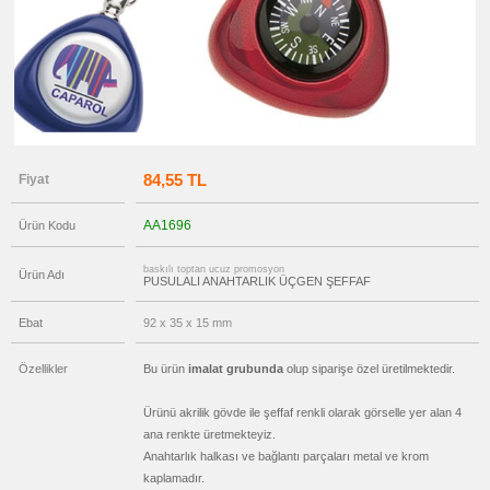
promosyon
Pusulalı
Anahtarlık
promosyon
Işıklı
Anahtarlık
promosyon
Ucuz
Anahtarlık
84,55 TL
Fiyat
promosyon
Şişe
Açacağı
AA1696
Ürün Kodu
promosyon
Tüm
Ürünleri
baskılı toptan ucuz promosyon
Gör
Ürün Adı
PUSULALI ANAHTARLIK ÜÇGEN ŞEFFAF
→
promosyon
Ebat
92 x 35 x 15 mm
Ajanda
&
Organizer
Özellikler
Bu ürün
imalat grubunda
olup siparişe özel üretilmektedir.
promosyon
Matara
&
Ürünü akrilik gövde ile şeffaf renkli olarak görselle yer alan 4
Termos
ana renkte üretmekteyiz.
&
Bardak
Anahtarlık halkası ve bağlantı parçaları metal ve krom
kaplamadır.
promosyon