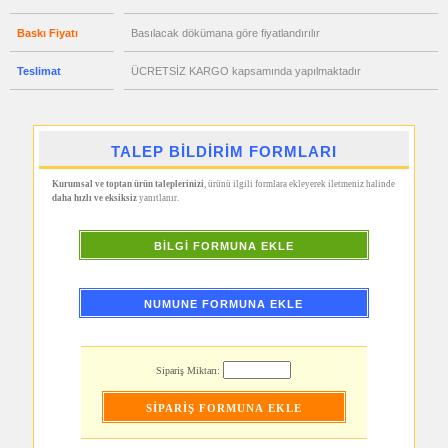
promosyon
Baskı Fiyatı
Basılacak dökümana göre fiyatlandırılır
PowerBank
&
Şarj
Teslimat
ÜCRETSİZ KARGO kapsamında yapılmaktadır
Kablosu
promosyon
Flash
Bellek
TALEP BİLDİRİM FORMLARI
promosyon
Saat
Kurumsal ve toptan ürün taleplerinizi
, ürünü ilgili formlara ekleyerek iletmeniz halinde
promosyon
daha hızlı ve eksiksiz
yanıtlanır.
Kalem
promosyon
Kalem
BİLGİ FORMUNA EKLE
Seti
promosyon
Kalemlik
NUMUNE FORMUNA EKLE
promosyon
Kartvizitlik
promosyon
Radyo
Sipariş Miktarı:
promosyon
Takvim
&
Bloknot