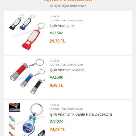
ile ilişkili diğer ürünlerimiz
promosyon
PowerBank
&
baskılı
Şarj
toptan ucuz promosyon
Kablosu
Işıklı Anahtarlık
promosyon
AA1582
Flash
Bellek
29,79 TL
promosyon
Saat
promosyon
Kalem
baskılı
toptan ucuz promosyon
promosyon
Işıklı Anahtarlık Metal
Kalem
Seti
AA1586
promosyon
9,46 TL
Kalemlik
promosyon
Kartvizitlik
baskılı
promosyon
toptan ucuz promosyon
Radyo
Işıklı Anahtarlık Sahte Para Dedektörü
promosyon
GA1220
Takvim
&
74,08 TL
Bloknot