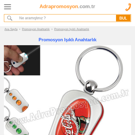
Adrapromosyon
.com.tr
Ana Sayfa
Hakkımızda
Referanslarımız
Ana Sayfa
›
Promosyon Anahtarlık
›
Promosyon Işıklı Anahtarlık
Kurumsal Hizmet Akışımız
Promosyon Işıklı Anahtarlık
Promosyon
Ürünleri
promosyon
Anahtarlık
promosyon
Deri
Anahtarlık
promosyon
Metal
Anahtarlık
promosyon
Akrilik
Anahtarlık
promosyon
Oto
Armalı
Anahtarlık