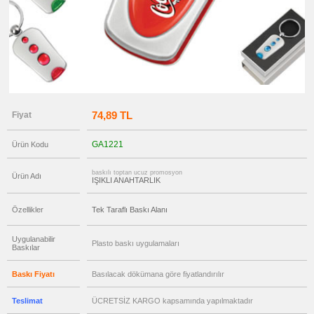
promosyon
Pusulalı
Anahtarlık
promosyon
Işıklı
Anahtarlık
promosyon
Ucuz
Anahtarlık
74,89 TL
Fiyat
promosyon
Şişe
Açacağı
GA1221
Ürün Kodu
promosyon
Tüm
Ürünleri
baskılı toptan ucuz promosyon
Gör
Ürün Adı
IŞIKLI ANAHTARLIK
→
promosyon
Ajanda
Özellikler
Tek Taraflı Baskı Alanı
&
Organizer
Uygulanabilir
Plasto baskı uygulamaları
promosyon
Baskılar
Matara
&
Termos
Baskı Fiyatı
Basılacak dökümana göre fiyatlandırılır
&
Bardak
Teslimat
ÜCRETSİZ KARGO kapsamında yapılmaktadır
promosyon