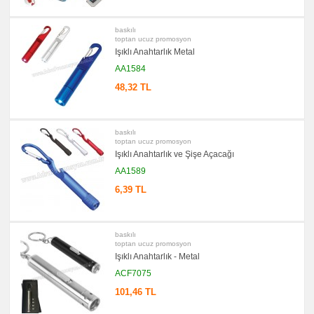
promosyon
Bardak
Altlığı
&
baskılı
Para
toptan ucuz promosyon
Tabağı
Işıklı Anahtarlık Metal
promosyon
AA1584
Evrak
Çantası
48,32 TL
&
Sekreter
Bloknot
promosyon
baskılı
Masa
toptan ucuz promosyon
Seti
Işıklı Anahtarlık ve Şişe Açacağı
&
Sümen
AA1589
Takımı
6,39 TL
promosyon
Yapışkan
Notluk
Seti
&
baskılı
Not
toptan ucuz promosyon
Tutucu
Işıklı Anahtarlık - Metal
promosyon
Bilgisayar
ACF7075
Aksesuarları
101,46 TL
promosyon
Diğer