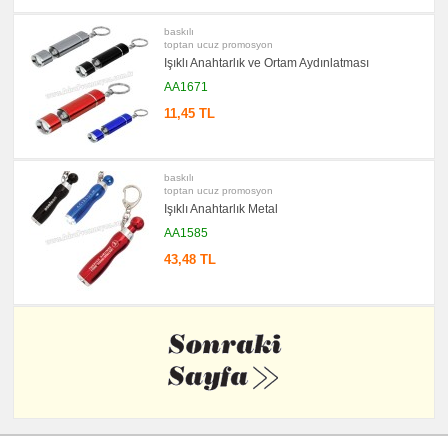
Ürünler
baskılı
toptan ucuz promosyon
Işıklı Anahtarlık ve Ortam Aydınlatması
AA1671
11,45 TL
baskılı
toptan ucuz promosyon
Işıklı Anahtarlık Metal
AA1585
43,48 TL