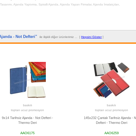
Tasarımı
,
Ajanda Yaptırma
,
Spiralli Ajanda
,
Ajanda Yapan Firmalar
,
Ajanda İmalatçıları
,
Ajanda - Not Defteri"
ile ilişkili diğer ürünlerimiz ... [
Hepsini Göster
]
baskılı
baskılı
toptan ucuz promosyon
toptan ucuz promosyon
9x14 Tarihsiz Ajanda - Not Defteri -
145x232 Çantalı Tarihsiz Ajanda - 
Thermo Deri
Defteri - Thermo Deri
AAO6175
AAO6259