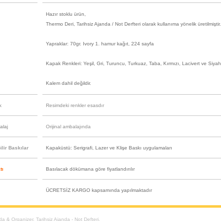
Hazır stoklu ürün,
Thermo Deri, Tarihsiz Ajanda / Not Derfteri olarak kullanıma yönelik üretilmiştir
Yapraklar: 70gr. Ivory 1. hamur kağıt, 224 sayfa
Kapak Renkleri: Yeşil, Gri, Turuncu, Turkuaz, Taba, Kırmızı, Lacivert ve Siya
Kalem dahil değildir.
k
Resimdeki renkler esasdır
alaj
Orijinal ambalajında
lir Baskılar
Kapaküstü: Serigrafi, Lazer ve Klişe Baskı uygulamaları
tı
Basılacak dökümana göre fiyatlandırılır
ÜCRETSİZ KARGO kapsamında yapılmaktadır
da & Organizer
,
Tarihsiz Ajanda - Not Defteri
,