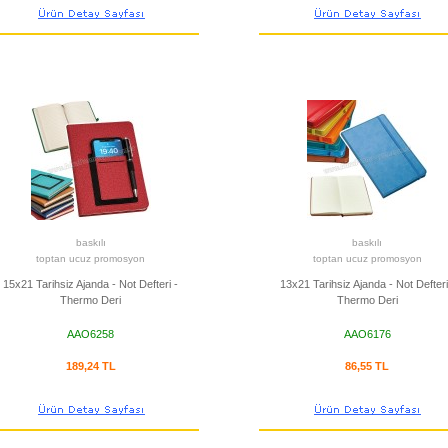
baskılı
baskılı
toptan ucuz promosyon
toptan ucuz promosyon
15x21 Tarihsiz Ajanda - Not Defteri -
13x21 Tarihsiz Ajanda - Not Defteri
Thermo Deri
Thermo Deri
AAO6258
AAO6176
189,24 TL
86,55 TL