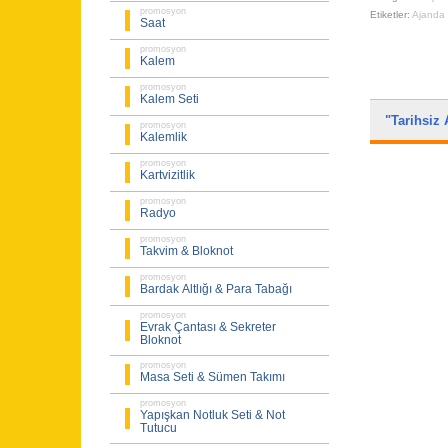
promosyon
Etiketler:
Ajanda 
Saat
promosyon
Kalem
promosyon
Kalem Seti
"Tarihsiz 
promosyon
Kalemlik
promosyon
Kartvizitlik
promosyon
Radyo
promosyon
Takvim & Bloknot
promosyon
Bardak Altlığı & Para Tabağı
promosyon
Evrak Çantası & Sekreter
Bloknot
promosyon
Masa Seti & Sümen Takımı
promosyon
Yapışkan Notluk Seti & Not
Tutucu