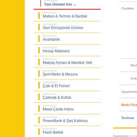
promosyon
Tüm Ürünleri Gör →
Özellikler
promosyon
Matara & Termos & Bardak
promosyon
Geri Dönüşümlü Ürünler
promosyon
Anahtarlık
promosyon
Hesap Makinesi
promosyon
Makyaj Aynası & Manikür Seti
Ren
promosyon
Şerit Metre & Mezura
Amb
promosyon
Çakı & El Feneri
Uygulanabi
promosyon
Çakmak & Küllük
Baskı Fiya
promosyon
Masa Çanta Askısı
promosyon
Teslimat
PowerBank & Şarj Kablosu
promosyon
Flash Bellek
Kategoriler:
Ajan