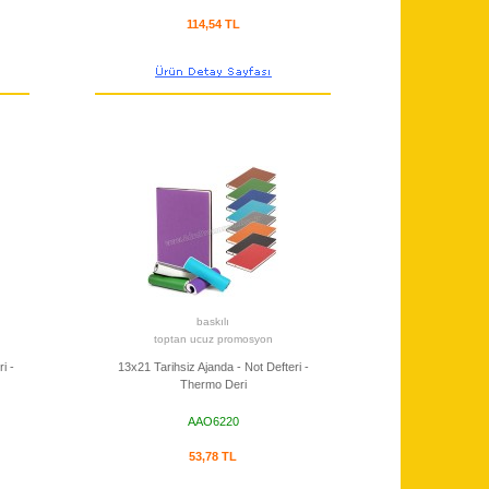
114,54 TL
baskılı
toptan ucuz promosyon
i -
13x21 Tarihsiz Ajanda - Not Defteri -
Thermo Deri
AAO6220
53,78 TL