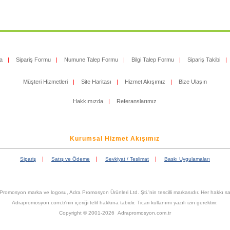
a
|
Sipariş Formu
|
Numune Talep Formu
|
Bilgi Talep Formu
|
Sipariş Takibi
|
Müşteri Hizmetleri
|
Site Haritası
|
Hizmet Akışımız
|
Bize Ulaşın
Hakkımızda
|
Referanslarımız
Kurumsal Hizmet Akışımız
|
|
|
Sipariş
Satış ve Ödeme
Sevkiyat / Teslimat
Baskı Uygulamaları
Promosyon marka ve logosu, Adra Promosyon Ürünleri Ltd. Şti.'nin tescilli markasıdır. Her hakkı sak
Adrapromosyon.com.tr'nin içeriği telif hakkına tabidir. Ticari kullanımı yazılı izin gerektirir.
Copyright © 2001-2026 Adrapromosyon.com.tr