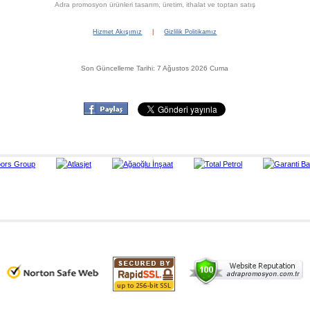
Adra promosyon ürünleri tasarım, üretim, ithalat ve toptan satış
Hizmet Akışımız
|
Gizlilik Politikamız
Son Güncelleme Tarihi: 7 Ağustos 2026 Cuma