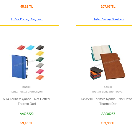
45,82 TL
207,07 TL
baskılı
baskılı
toptan ucuz promosyon
toptan ucuz promosyon
9x14 Tarihsiz Ajanda - Not Defteri -
145x210 Tarihsiz Ajanda - Not Defter
Thermo Deri
Thermo Deri
AAO6222
AAO6257
59,16 TL
153,38 TL