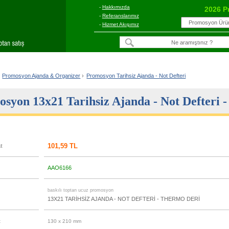
-
Hakkımızda
2026 P
-
Referanslarımız
-
Hizmet Akışımız
Promosyon Ajanda & Organizer
›
Promosyon Tarihsiz Ajanda - Not Defteri
syon 13x21 Tarihsiz Ajanda - Not Defteri 
101,59 TL
at
AAO6166
u
baskılı toptan ucuz promosyon
13X21 TARİHSİZ AJANDA - NOT DEFTERİ - THERMO DERİ
t
130 x 210 mm