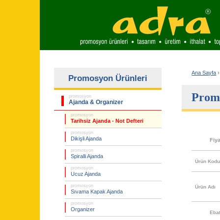
Ana Sayfa
›
Promosyon Ürünleri
Promo
promosyon
Ajanda & Organizer
promosyon
Tarihsiz Ajanda - Not Defteri
promosyon
Dikişli Ajanda
Fiy
promosyon
Spiralli Ajanda
Ürün Kod
promosyon
Ucuz Ajanda
promosyon
Ürün Adı
Sıvama Kapak Ajanda
promosyon
Organizer
Eba