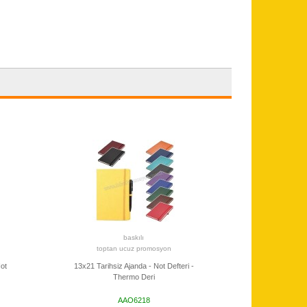
baskılı
toptan ucuz promosyon
Not
13x21 Tarihsiz Ajanda - Not Defteri -
Thermo Deri
AAO6218