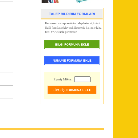
TALEP BİLDİRİM FORMLARI
.
Kurumsal ve toptan ürün taleplerinizi
, ürünü
ilgili formlara ekleyerek iletmeniz halinde
daha
hızlı ve eksiksiz
yanıtlanır.
h
BİLGİ FORMUNA EKLE
NUMUNE FORMUNA EKLE
Sipariş Miktarı: