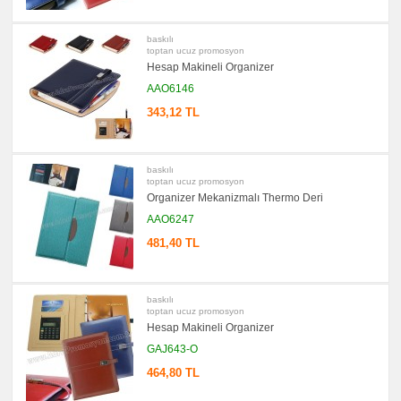
baskılı
toptan ucuz promosyon
Hesap Makineli Organizer
AAO6146
343,12 TL
baskılı
toptan ucuz promosyon
Organizer Mekanizmalı Thermo Deri
AAO6247
481,40 TL
baskılı
toptan ucuz promosyon
Hesap Makineli Organizer
GAJ643-O
464,80 TL