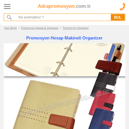
Adrapromosyon
.com.tr
Ana Sayfa
Hakkımızda
Referanslarımız
Ana Sayfa
›
Promosyon Ajanda & Organizer
›
Promosyon Organizer
Kurumsal Hizmet Akışımız
Promosyon Hesap Makineli Organizer
Promosyon
Ürünleri
promosyon
Ajanda
&
Organizer
promosyon
Tarihsiz
Ajanda
-
Not
Defteri
promosyon
Dikişli
Ajanda
promosyon
Spiralli
Ajanda