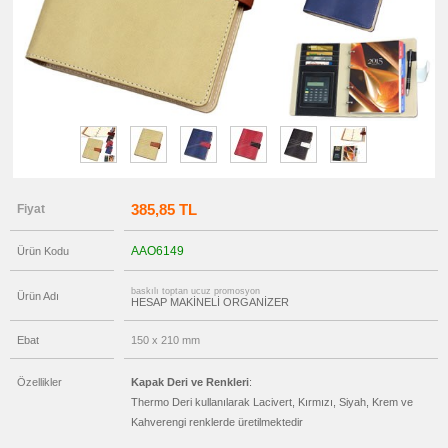
promosyon
Ucuz
Ajanda
promosyon
Sıvama
Kapak
Ajanda
promosyon
Organizer
promosyon
Tüm
Ürünleri
Gör
385,85 TL
Fiyat
→
promosyon
AAO6149
Ürün Kodu
Matara
&
Termos
&
baskılı toptan ucuz promosyon
Ürün Adı
HESAP MAKİNELİ ORGANİZER
Bardak
promosyon
Ebat
150 x 210 mm
Geri
Dönüşümlü
Ürünler
Özellikler
Kapak Deri ve Renkleri
:
promosyon
Thermo Deri kullanılarak Lacivert, Kırmızı, Siyah, Krem ve
Anahtarlık
Kahverengi renklerde üretilmektedir
promosyon
Hesap