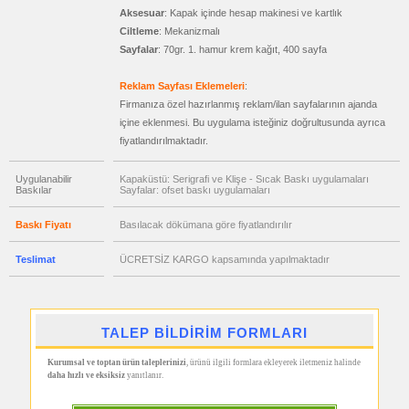
Makinesi
Aksesuar
: Kapak içinde hesap makinesi ve kartlık
promosyon
Ciltleme
: Mekanizmalı
Makyaj
Sayfalar
: 70gr. 1. hamur krem kağıt, 400 sayfa
Aynası
&
Manikür
Reklam Sayfası Eklemeleri
:
Seti
Firmanıza özel hazırlanmış reklam/ilan sayfalarının ajanda
promosyon
Şerit
içine eklenmesi. Bu uygulama isteğiniz doğrultusunda ayrıca
Metre
fiyatlandırılmaktadır.
&
Mezura
Uygulanabilir
Kapaküstü: Serigrafi ve Klişe - Sıcak Baskı uygulamaları
promosyon
Baskılar
Sayfalar: ofset baskı uygulamaları
Çakı
&
El
Baskı Fiyatı
Basılacak dökümana göre fiyatlandırılır
Feneri
promosyon
Teslimat
ÜCRETSİZ KARGO kapsamında yapılmaktadır
Çakmak
&
Küllük
promosyon
Masa
Çanta
TALEP BİLDİRİM FORMLARI
Askısı
Kurumsal ve toptan ürün taleplerinizi
, ürünü ilgili formlara ekleyerek iletmeniz halinde
promosyon
PowerBank
daha hızlı ve eksiksiz
yanıtlanır.
&
Şarj