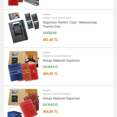
promosyon
Evrak
Çantası
baskılı
&
toptan ucuz promosyon
Sekreter
Organizer Telefon Cepli - Mekanizmalı
Bloknot
Thermo Deri
promosyon
Masa
AAO6248
Seti
&
481,40 TL
Sümen
Takımı
baskılı
promosyon
Yapışkan
toptan ucuz promosyon
Notluk
Hesap Makineli Organizer
Seti
&
GAJ644-O
Not
Tutucu
464,80 TL
promosyon
Bilgisayar
Aksesuarları
baskılı
promosyon
toptan ucuz promosyon
Diğer
Ürünler
Hesap Makineli Organizer
GAJ642-O
464,80 TL