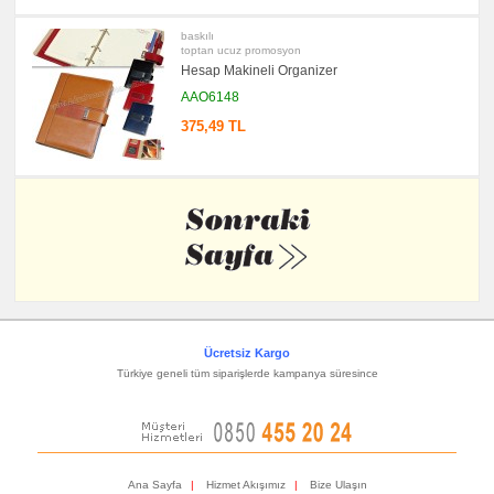
baskılı
toptan ucuz promosyon
Hesap Makineli Organizer
AAO6148
375,49 TL
Ücretsiz Kargo
Türkiye geneli tüm siparişlerde kampanya süresince
Ana Sayfa
|
Hizmet Akışımız
|
Bize Ulaşın