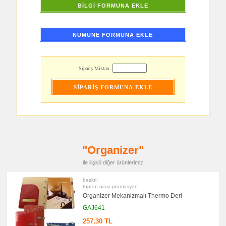
Kablosu
BİLGİ FORMUNA EKLE
promosyon
Flash
Bellek
NUMUNE FORMUNA EKLE
promosyon
Saat
promosyon
Kalem
Sipariş Miktarı:
promosyon
Kalem
Seti
promosyon
Kalemlik
promosyon
Kartvizitlik
promosyon
"Organizer"
Radyo
promosyon
ile ilişkili diğer ürünlerimiz
Takvim
&
Bloknot
baskılı
toptan ucuz promosyon
promosyon
Organizer Mekanizmalı Thermo Deri
Bardak
Altlığı
GAJ641
&
Para
257,30 TL
Tabağı