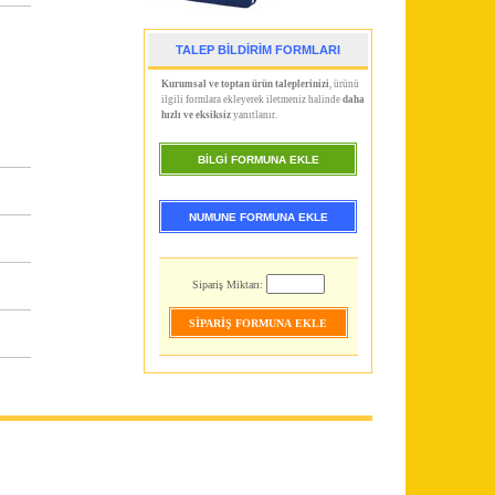
TALEP BİLDİRİM FORMLARI
Kurumsal ve toptan ürün taleplerinizi
, ürünü
ilgili formlara ekleyerek iletmeniz halinde
daha
hızlı ve eksiksiz
yanıtlanır.
BİLGİ FORMUNA EKLE
NUMUNE FORMUNA EKLE
Sipariş Miktarı: