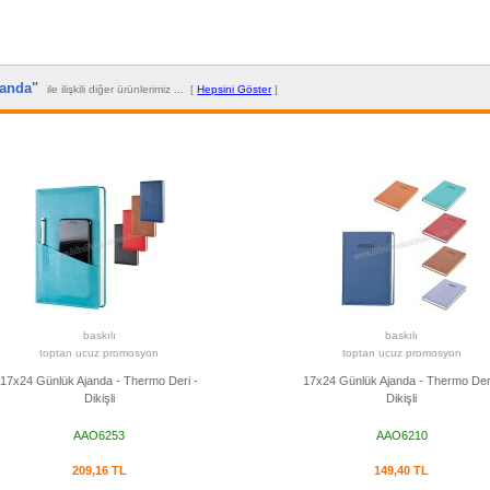
Ajanda"
ile ilişkili diğer ürünlerimiz ... [
Hepsini Göster
]
baskılı
baskılı
toptan ucuz promosyon
toptan ucuz promosyon
17x24 Günlük Ajanda - Thermo Deri -
17x24 Günlük Ajanda - Thermo Deri
Dikişli
Dikişli
AAO6253
AAO6210
209,16 TL
149,40 TL