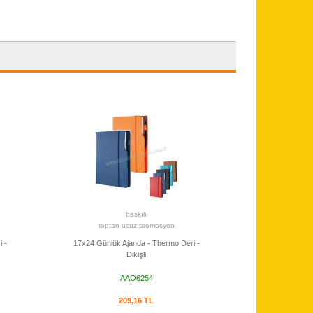
baskılı
toptan ucuz promosyon
 -
17x24 Günlük Ajanda - Thermo Deri -
Dikişli
AAO6254
209,16 TL