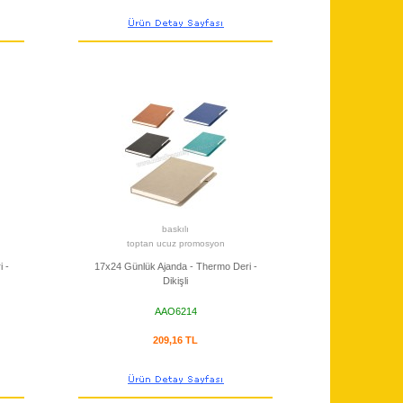
baskılı
toptan ucuz promosyon
 -
17x24 Günlük Ajanda - Thermo Deri -
Dikişli
AAO6214
209,16 TL