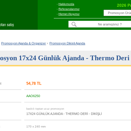
-
Hakkımızda
2026 P
-
Referanslarımız
-
Hizmet Akışımız
Promosyon Ajanda & Organizer
›
Promosyon Dikişli Ajanda
syon 17x24 Günlük Ajanda - Thermo Deri -
54,78 TL
at
AAO6250
u
baskılı toptan ucuz promosyon
17X24 GÜNLÜK AJANDA - THERMO DERİ - DİKİŞLİ
t
170 x 240 mm