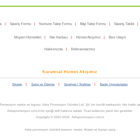
a
|
Sipariş Formu
|
Numune Talep Formu
|
Bilgi Talep Formu
|
Sipariş Takibi
|
Müşteri Hizmetleri
|
Site Haritası
|
Hizmet Akışımız
|
Bize Ulaşın
Hakkımızda
|
Referanslarımız
Kurumsal Hizmet Akışımız
|
|
|
Sipariş
Satış ve Ödeme
Sevkiyat / Teslimat
Baskı Uygulamaları
Promosyon marka ve logosu, Adra Promosyon Ürünleri Ltd. Şti.'nin tescilli markasıdır. Her hakkı sak
Adrapromosyon.com.tr'nin içeriği telif hakkına tabidir. Ticari kullanımı yazılı izin gerektirir.
Copyright © 2001-2026 Adrapromosyon.com.tr
Adra promosyon ürünleri tasarım, üretim, ithalat ve toptan satış