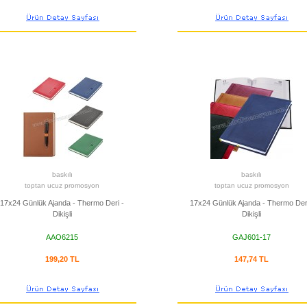
baskılı
baskılı
toptan ucuz promosyon
toptan ucuz promosyon
17x24 Günlük Ajanda - Thermo Deri -
17x24 Günlük Ajanda - Thermo Deri
Dikişli
Dikişli
AAO6215
GAJ601-17
199,20 TL
147,74 TL