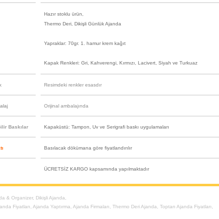
Hazır stoklu ürün,
Thermo Deri, Dikişli Günlük Ajanda
Yapraklar: 70gr. 1. hamur krem kağıt
Kapak Renkleri: Gri, Kahverengi, Kırmızı, Lacivert, Siyah ve Turkuaz
k
Resimdeki renkler esasdır
alaj
Orijinal ambalajında
lir Baskılar
Kapaküstü: Tampon, Uv ve Serigrafi baskı uygulamaları
tı
Basılacak dökümana göre fiyatlandırılır
ÜCRETSİZ KARGO kapsamında yapılmaktadır
da & Organizer
,
Dikişli Ajanda
,
anda Fiyatları
,
Ajanda Yaptırma
,
Ajanda Firmaları
,
Thermo Deri Ajanda
,
Toptan Ajanda Fiyatları
,