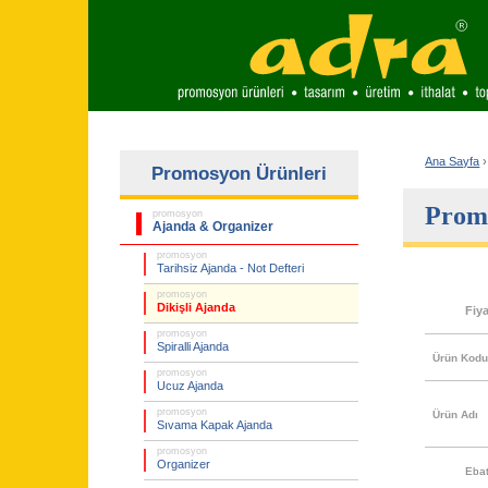
Ana Sayfa
›
Promosyon Ürünleri
Promo
promosyon
Ajanda & Organizer
promosyon
Tarihsiz Ajanda - Not Defteri
promosyon
Dikişli Ajanda
Fiy
promosyon
Spiralli Ajanda
Ürün Kod
promosyon
Ucuz Ajanda
promosyon
Ürün Adı
Sıvama Kapak Ajanda
promosyon
Organizer
Eba