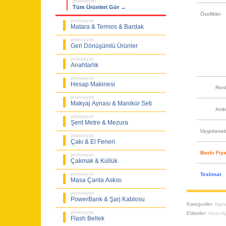
promosyon
Tüm Ürünleri Gör →
Özellikler
promosyon
Matara & Termos & Bardak
promosyon
Geri Dönüşümlü Ürünler
promosyon
Anahtarlık
promosyon
Hesap Makinesi
Ren
promosyon
Makyaj Aynası & Manikür Seti
Amb
promosyon
Şerit Metre & Mezura
Uygulanabi
promosyon
Çakı & El Feneri
Baskı Fiya
promosyon
Çakmak & Küllük
Teslimat
promosyon
Masa Çanta Askısı
promosyon
PowerBank & Şarj Kablosu
Kategoriler:
Ajan
promosyon
Etiketler:
Ucuz Aj
Flash Bellek