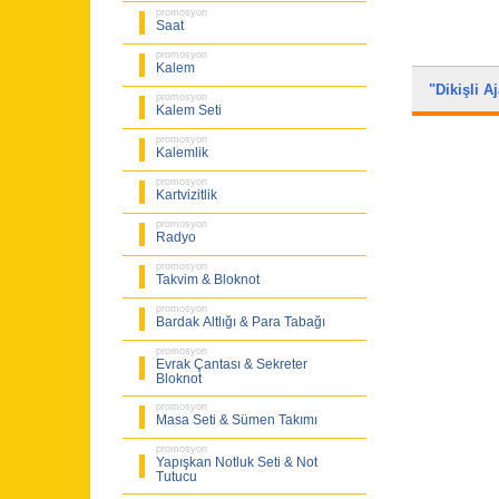
promosyon
Saat
promosyon
Kalem
"Dikişli 
promosyon
Kalem Seti
promosyon
Kalemlik
promosyon
Kartvizitlik
promosyon
Radyo
promosyon
Takvim & Bloknot
promosyon
Bardak Altlığı & Para Tabağı
promosyon
Evrak Çantası & Sekreter
Bloknot
promosyon
Masa Seti & Sümen Takımı
promosyon
Yapışkan Notluk Seti & Not
Tutucu