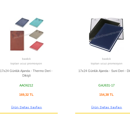
baskılı
baskılı
toptan ucuz promosyon
toptan ucuz promosyon
17x24 Günlük Ajanda - Thermo Deri -
17x24 Günlük Ajanda - Suni Deri - Dik
Dikişli
AAO6212
GAJ631-17
169,32 TL
154,38 TL