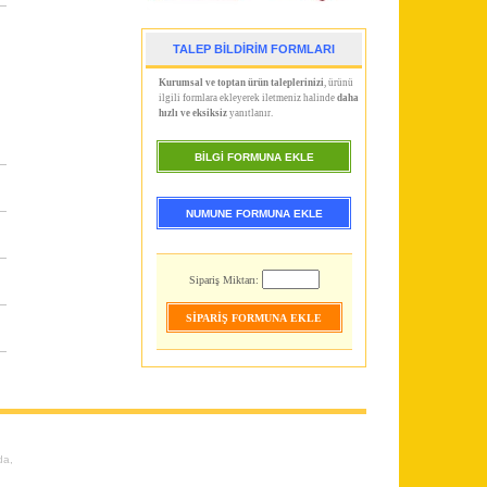
TALEP BİLDİRİM FORMLARI
Kurumsal ve toptan ürün taleplerinizi
, ürünü
ilgili formlara ekleyerek iletmeniz halinde
daha
hızlı ve eksiksiz
yanıtlanır.
BİLGİ FORMUNA EKLE
NUMUNE FORMUNA EKLE
Sipariş Miktarı:
da
,