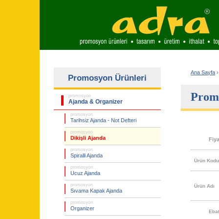
Ana Sayfa
›
Promosyon Ürünleri
Promo
promosyon
Ajanda & Organizer
promosyon
Tarihsiz Ajanda - Not Defteri
promosyon
Dikişli Ajanda
Fiy
promosyon
Spiralli Ajanda
Ürün Kod
promosyon
Ucuz Ajanda
promosyon
Ürün Adı
Sıvama Kapak Ajanda
promosyon
Organizer
Eba