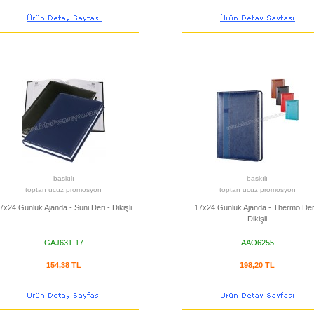
baskılı
baskılı
toptan ucuz promosyon
toptan ucuz promosyon
7x24 Günlük Ajanda - Suni Deri - Dikişli
17x24 Günlük Ajanda - Thermo Deri
Dikişli
GAJ631-17
AAO6255
154,38 TL
198,20 TL