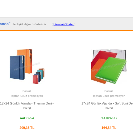
Ajanda"
ile ilişkili diğer ürünlerimiz ... [
Hepsini Göster
]
baskılı
baskılı
toptan ucuz promosyon
toptan ucuz promosyon
17x24 Günlük Ajanda - Thermo Deri -
17x24 Günlük Ajanda - Soft Suni Der
Dikişli
Dikişli
AAO6254
GAJ632-17
209,16 TL
164,34 TL