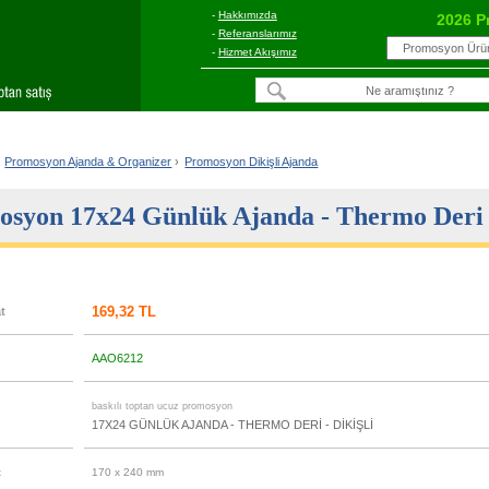
-
Hakkımızda
2026 P
-
Referanslarımız
-
Hizmet Akışımız
Promosyon Ajanda & Organizer
›
Promosyon Dikişli Ajanda
syon 17x24 Günlük Ajanda - Thermo Deri -
169,32 TL
at
AAO6212
u
baskılı toptan ucuz promosyon
17X24 GÜNLÜK AJANDA - THERMO DERİ - DİKİŞLİ
t
170 x 240 mm