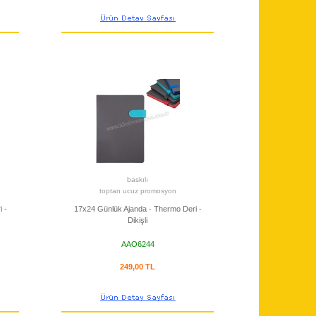
baskılı
toptan ucuz promosyon
 -
17x24 Günlük Ajanda - Thermo Deri -
Dikişli
AAO6244
249,00 TL