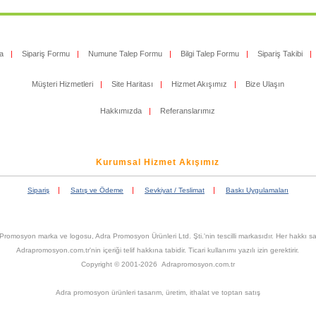
a
|
Sipariş Formu
|
Numune Talep Formu
|
Bilgi Talep Formu
|
Sipariş Takibi
|
Müşteri Hizmetleri
|
Site Haritası
|
Hizmet Akışımız
|
Bize Ulaşın
Hakkımızda
|
Referanslarımız
Kurumsal Hizmet Akışımız
|
|
|
Sipariş
Satış ve Ödeme
Sevkiyat / Teslimat
Baskı Uygulamaları
Promosyon marka ve logosu, Adra Promosyon Ürünleri Ltd. Şti.'nin tescilli markasıdır. Her hakkı sak
Adrapromosyon.com.tr'nin içeriği telif hakkına tabidir. Ticari kullanımı yazılı izin gerektirir.
Copyright © 2001-2026 Adrapromosyon.com.tr
Adra promosyon ürünleri tasarım, üretim, ithalat ve toptan satış