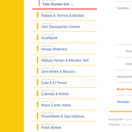
promosyon
Tüm Ürünleri Gör →
Özellikler
promosyon
Matara & Termos & Bardak
promosyon
Geri Dönüşümlü Ürünler
promosyon
Anahtarlık
promosyon
Hesap Makinesi
Ren
promosyon
Makyaj Aynası & Manikür Seti
Amb
promosyon
Şerit Metre & Mezura
Uygulanabi
promosyon
Çakı & El Feneri
Baskı Fiya
promosyon
Çakmak & Küllük
Teslimat
promosyon
Masa Çanta Askısı
promosyon
PowerBank & Şarj Kablosu
Kategoriler:
Ajan
promosyon
Etiketler:
Eşantiy
Flash Bellek