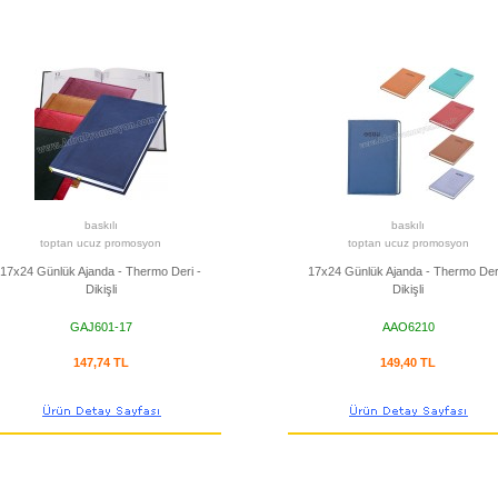
baskılı
baskılı
toptan ucuz promosyon
toptan ucuz promosyon
17x24 Günlük Ajanda - Thermo Deri -
17x24 Günlük Ajanda - Thermo Deri
Dikişli
Dikişli
GAJ601-17
AAO6210
147,74 TL
149,40 TL