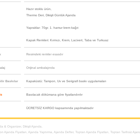
Hazır stoklu ürün,
Thermo Deri, Dikişli Günlük Ajanda
Yapraklar: 70gr. 1. hamur krem kağıt
Kapak Renkleri: Kırmızı, Krem, Lacivert, Taba ve Turkuaz
k
Resimdeki renkler esasdır
alaj
Orijinal ambalajında
lir Baskılar
Kapaküstü: Tampon, Uv ve Serigrafi baskı uygulamaları
tı
Basılacak dökümana göre fiyatlandırılır
ÜCRETSİZ KARGO kapsamında yapılmaktadır
da & Organizer
,
Dikişli Ajanda
,
on Ajanda Fiyatları
,
Ajanda Yaptırma
,
Ajanda Defter
,
Toptan Ajanda Fiyatları
,
Toptan Tarihsiz Ajan