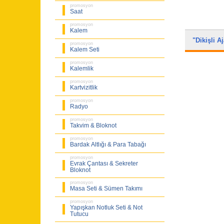
promosyon
Saat
promosyon
Kalem
"Dikişli 
promosyon
Kalem Seti
promosyon
Kalemlik
promosyon
Kartvizitlik
promosyon
Radyo
promosyon
Takvim & Bloknot
promosyon
Bardak Altlığı & Para Tabağı
promosyon
Evrak Çantası & Sekreter
Bloknot
promosyon
Masa Seti & Sümen Takımı
promosyon
Yapışkan Notluk Seti & Not
Tutucu