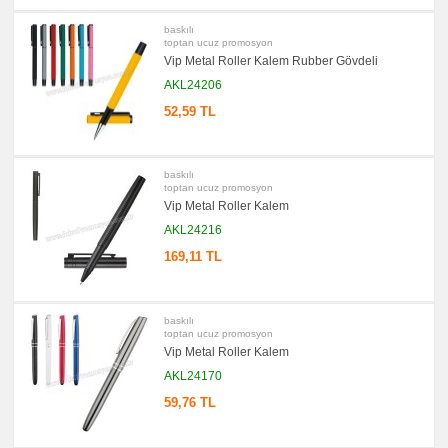
promosyon
Versatil
baskılı
Kalem
toptan ucuz promosyon
promosyon
Vip Metal Roller Kalem Rubber Gövdeli
Işıklı
Kalem
AKL24206
promosyon
52,59 TL
Dokunmatik
Kalem
-
Touch
Pen
baskılı
toptan ucuz promosyon
promosyon
Lazerli
Vip Metal Roller Kalem
Kalem
AKL24216
promosyon
Çok
169,11 TL
Fonksiyonlu
Kalem
promosyon
Banko
ve
baskılı
Masa
toptan ucuz promosyon
Kalemi
Vip Metal Roller Kalem
promosyon
AKL24170
Tüm
Ürünleri
59,76 TL
Gör
→
promosyon