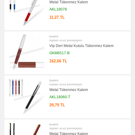
Metal Tükenmez Kalem
AKL18078
11,27 TL
baskılı
toptan ucuz promosyon
Vip Deri Metal Kutulu Tükenmez Kalem
GKM6517-B
162,66 TL
baskılı
toptan ucuz promosyon
Metal Tükenmez Kalem
AKL18060-T
29,79 TL
baskılı
toptan ucuz promosyon
Metal Tükenmez Kalem