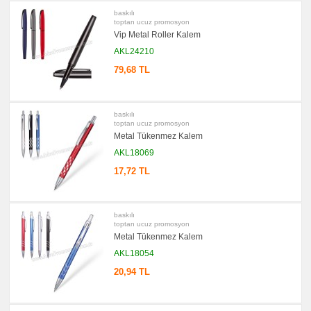
Ajanda
baskılı
&
toptan ucuz promosyon
Organizer
Vip Metal Roller Kalem
promosyon
Matara
AKL24210
&
Termos
79,68 TL
&
Bardak
promosyon
Geri
baskılı
Dönüşümlü
toptan ucuz promosyon
Ürünler
Metal Tükenmez Kalem
promosyon
AKL18069
Anahtarlık
17,72 TL
promosyon
Hesap
Makinesi
promosyon
Makyaj
baskılı
Aynası
toptan ucuz promosyon
&
Metal Tükenmez Kalem
Manikür
Seti
AKL18054
promosyon
20,94 TL
Şerit
Metre
&
Mezura