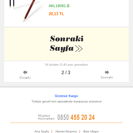
AKL18091-B
20,13 TL
54 üründen 21-40 arası gösteriliyor
2 / 3
Ücretsiz Kargo
Türkiye geneli tüm siparişlerde kampanya süresince
Ana Sayfa
|
Hizmet Akışımız
|
Bize Ulaşın