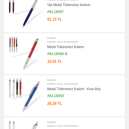
Notluk
Vip Metal Tükenmez Kalem
Seti
&
AKL18067
Not
Tutucu
81,33 TL
promosyon
Bilgisayar
Aksesuarları
baskılı
promosyon
Diğer
toptan ucuz promosyon
Ürünler
Metal Tükenmez Kalem
AKL18080-B
16,91 TL
baskılı
toptan ucuz promosyon
Metal Tükenmez Kalem - Kısa Boy
AKL18058
28,18 TL
baskılı
toptan ucuz promosyon