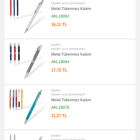
toptan ucuz promosyon
promosyon
Metal Tükenmez Kalem
Kartvizitlik
AKL18062
promosyon
Radyo
16,11 TL
promosyon
Takvim
&
Bloknot
baskılı
toptan ucuz promosyon
promosyon
Bardak
Metal Tükenmez Kalem
Altlığı
AKL18064
&
Para
17,72 TL
Tabağı
promosyon
Evrak
Çantası
&
baskılı
Sekreter
toptan ucuz promosyon
Bloknot
Metal Tükenmez Kalem
promosyon
AKL18076
Masa
Seti
11,27 TL
&
Sümen
Takımı
promosyon
baskılı
Yapışkan
toptan ucuz promosyon