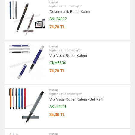
baskılı
promosyon
toptan ucuz promosyon
Çakı
Dokunmatik Roller Kalem
&
El
AKL24212
Feneri
74,70 TL
promosyon
Çakmak
&
Küllük
baskılı
promosyon
Masa
toptan ucuz promosyon
Çanta
Vip Metal Roller Kalem
Askısı
GKM6534
promosyon
PowerBank
74,70 TL
&
Şarj
Kablosu
promosyon
baskılı
Flash
toptan ucuz promosyon
Bellek
Vip Metal Roller Kalem - Jel Refil
promosyon
AKL24211
Saat
35,36 TL
promosyon
Kalem
Seti
promosyon
Kalemlik
baskılı