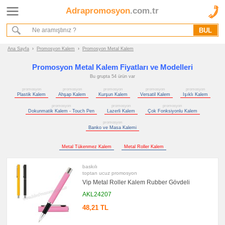
Adrapromosyon
.com.tr
Ana Sayfa
Hakkımızda
Referanslarımız
Ana Sayfa
›
Promosyon Kalem
›
Promosyon Metal Kalem
Kurumsal Hizmet Akışımız
Promosyon Metal Kalem Fiyatları ve Modelleri
Bu grupta 54 ürün var
Promosyon
promosyon
promosyon
promosyon
promosyon
promosyon
Ürünleri
Plastik Kalem
Ahşap Kalem
Kurşun Kalem
Versatil Kalem
Işıklı Kalem
promosyon
promosyon
promosyon
Dokunmatik Kalem - Touch Pen
Lazerli Kalem
Çok Fonksiyonlu Kalem
promosyon
Kalem
promosyon
Banko ve Masa Kalemi
promosyon
Plastik
Kalem
Metal Tükenmez Kalem
Metal Roller Kalem
promosyon
Metal
baskılı
Kalem
toptan ucuz promosyon
promosyon
Vip Metal Roller Kalem Rubber Gövdeli
Ahşap
Kalem
AKL24207
promosyon
48,21 TL
Kurşun
Kalem